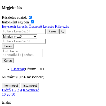
Megjelenítés
Részletes adatok
Iratonként egyben
Egyszerű keresés
Összetett keresés
Kifejezés
Keres
ⓘ
Keres
Keres
Clear tag
Dátum: 1911
64 találat
(0,056 másodperc)
ikon nézet
lista nézet
Előző
1
2
3
4
Következő
10
20
50
találat