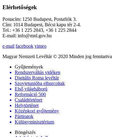
Elérhetőségek
Postacím: 1250 Budapest, Postafiók 3.
Cím: 1014 Budapest, Bécsi kapu tér 2-4.
Tel.: +36 1 225 2843, +36 1 225 2844
E-mail: info@mnl.gov.hu
e-mail
facebook
vimeo
Magyar Nemzeti Levéltár © 2020 Minden jog fenntartva
Gyűjtemények
Rendszerváltás vidéken
Digitális Roma levéltár
Szovjetunióba elhurcoltak
Első világháború
Reformáció 500
Családtörténet
Helytörténet
Középkori gyűjtemény
Pártiratok
Külügyminisztérium
Böngészés