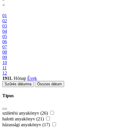
<
01
02
03
04
05
06
07
08
09
10
11
12
1911.
Hónap
Évek
Szűrés dátumra
Összes dátum
Típus
születési anyakönyv (26)
halotti anyakönyv (21)
házassági anyakönyv (17)