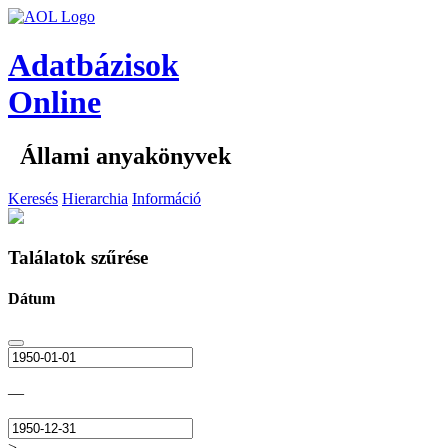
Adatbázisok
Online
Állami anyakönyvek
Keresés
Hierarchia
Információ
Találatok szűrése
Dátum
—
>