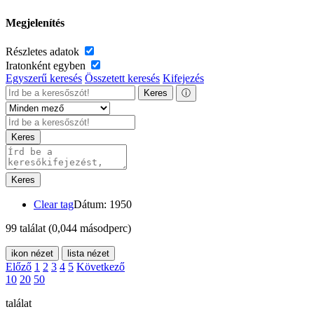
Megjelenítés
Részletes adatok
Iratonként egyben
Egyszerű keresés
Összetett keresés
Kifejezés
Keres
ⓘ
Keres
Keres
Clear tag
Dátum: 1950
99 találat
(0,044 másodperc)
ikon nézet
lista nézet
Előző
1
2
3
4
5
Következő
10
20
50
találat