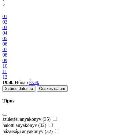
<
01
02
03
04
05
06
07
08
09
10
11
12
1950.
Hónap
Évek
Szűrés dátumra
Összes dátum
Típus
születési anyakönyv (35)
halotti anyakönyv (32)
házassági anyakönyv (32)