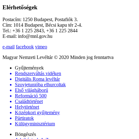
Elérhetőségek
Postacím: 1250 Budapest, Postafiók 3.
Cím: 1014 Budapest, Bécsi kapu tér 2-4.
Tel.: +36 1 225 2843, +36 1 225 2844
E-mail: info@mnl.gov.hu
e-mail
facebook
vimeo
Magyar Nemzeti Levéltár © 2020 Minden jog fenntartva
Gyűjtemények
Rendszerváltás vidéken
Digitális Roma levéltár
Szovjetunióba elhurcoltak
Első világháború
Reformáció 500
Családtörténet
Helytörténet
Középkori gyűjtemény
Pártiratok
Külügyminisztérium
Böngészés