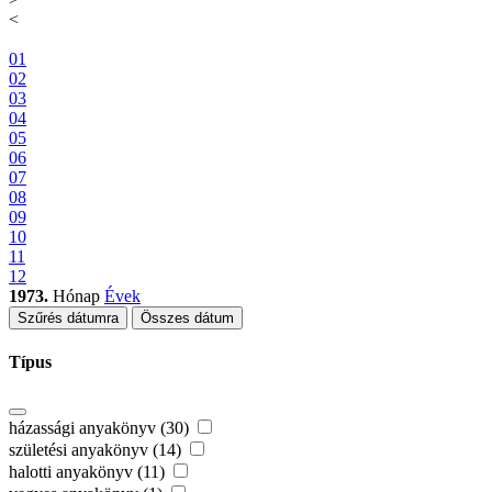
<
01
02
03
04
05
06
07
08
09
10
11
12
1973.
Hónap
Évek
Szűrés dátumra
Összes dátum
Típus
házassági anyakönyv (30)
születési anyakönyv (14)
halotti anyakönyv (11)