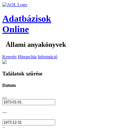
Adatbázisok
Online
Állami anyakönyvek
Keresés
Hierarchia
Információ
Találatok szűrése
Dátum
—
>