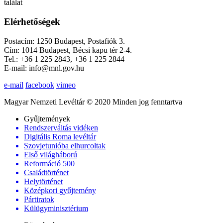
találat
Elérhetőségek
Postacím: 1250 Budapest, Postafiók 3.
Cím: 1014 Budapest, Bécsi kapu tér 2-4.
Tel.: +36 1 225 2843, +36 1 225 2844
E-mail: info@mnl.gov.hu
e-mail
facebook
vimeo
Magyar Nemzeti Levéltár © 2020 Minden jog fenntartva
Gyűjtemények
Rendszerváltás vidéken
Digitális Roma levéltár
Szovjetunióba elhurcoltak
Első világháború
Reformáció 500
Családtörténet
Helytörténet
Középkori gyűjtemény
Pártiratok
Külügyminisztérium