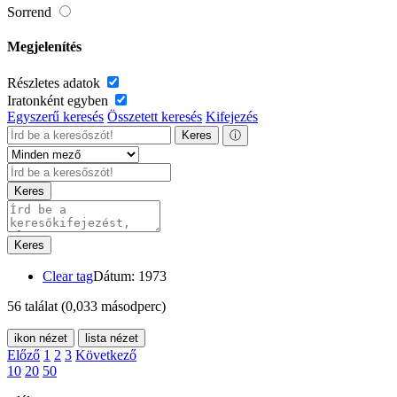
Sorrend
Megjelenítés
Részletes adatok
Iratonként egyben
Egyszerű keresés
Összetett keresés
Kifejezés
Keres
ⓘ
Keres
Keres
Clear tag
Dátum: 1973
56 találat
(0,033 másodperc)
ikon nézet
lista nézet
Előző
1
2
3
Következő
10
20
50