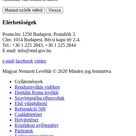
Mutasd szűrők nélkül
Vissza
Elérhetőségek
Postacím: 1250 Budapest, Postafiók 3.
Cím: 1014 Budapest, Bécsi kapu tér 2-4.
Tel.: +36 1 225 2843, +36 1 225 2844
E-mail: info@mnl.gov.hu
e-mail
facebook
vimeo
Magyar Nemzeti Levéltár © 2020 Minden jog fenntartva
Gyűjtemények
Rendszerváltás vidéken
Digitális Roma levéltár
Szovjetunióba elhurcoltak
Első világháború
Reformáció 500
Családtörténet
Helytörténet
Középkori gyűjtemény
Pártiratok