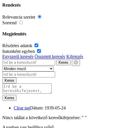
Rendezés
Relevancia szerint
Sorrend
Megjelenítés
Részletes adatok
Iratonként egyben
Egyszerű keresés
Összetett keresés
Kifejezés
Keres
ⓘ
Keres
Keres
Clear tag
Dátum: 1939-05-24
Nincs találat a következő keresőkifejezésre: "
"
Azonban van beállítva szűrő.