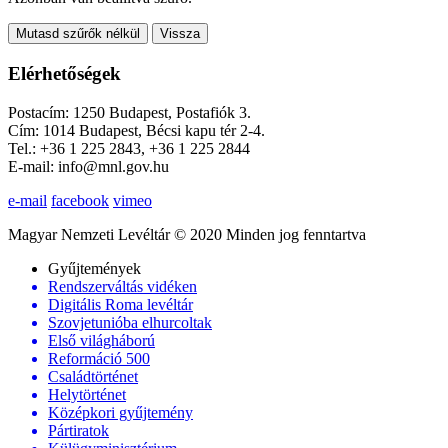
Mutasd szűrők nélkül
Vissza
Elérhetőségek
Postacím: 1250 Budapest, Postafiók 3.
Cím: 1014 Budapest, Bécsi kapu tér 2-4.
Tel.: +36 1 225 2843, +36 1 225 2844
E-mail: info@mnl.gov.hu
e-mail
facebook
vimeo
Magyar Nemzeti Levéltár © 2020 Minden jog fenntartva
Gyűjtemények
Rendszerváltás vidéken
Digitális Roma levéltár
Szovjetunióba elhurcoltak
Első világháború
Reformáció 500
Családtörténet
Helytörténet
Középkori gyűjtemény
Pártiratok