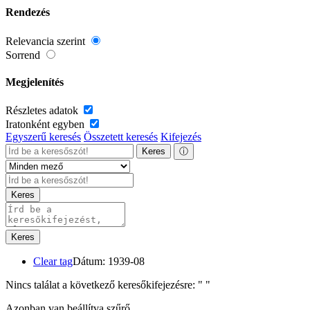
Rendezés
Relevancia szerint
Sorrend
Megjelenítés
Részletes adatok
Iratonként egyben
Egyszerű keresés
Összetett keresés
Kifejezés
Keres
ⓘ
Keres
Keres
Clear tag
Dátum: 1939-08
Nincs találat a következő keresőkifejezésre: "
"
Azonban van beállítva szűrő.