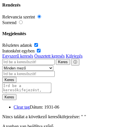
Rendezés
Relevancia szerint
Sorrend
Megjelenítés
Részletes adatok
Iratonként egyben
Egyszerű keresés
Összetett keresés
Kifejezés
Keres
ⓘ
Keres
Keres
Clear tag
Dátum: 1931-06
Nincs találat a következő keresőkifejezésre: "
"
Azonban van beállítva szűrő.