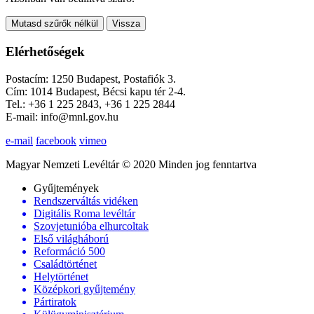
Mutasd szűrők nélkül
Vissza
Elérhetőségek
Postacím: 1250 Budapest, Postafiók 3.
Cím: 1014 Budapest, Bécsi kapu tér 2-4.
Tel.: +36 1 225 2843, +36 1 225 2844
E-mail: info@mnl.gov.hu
e-mail
facebook
vimeo
Magyar Nemzeti Levéltár © 2020 Minden jog fenntartva
Gyűjtemények
Rendszerváltás vidéken
Digitális Roma levéltár
Szovjetunióba elhurcoltak
Első világháború
Reformáció 500
Családtörténet
Helytörténet
Középkori gyűjtemény
Pártiratok