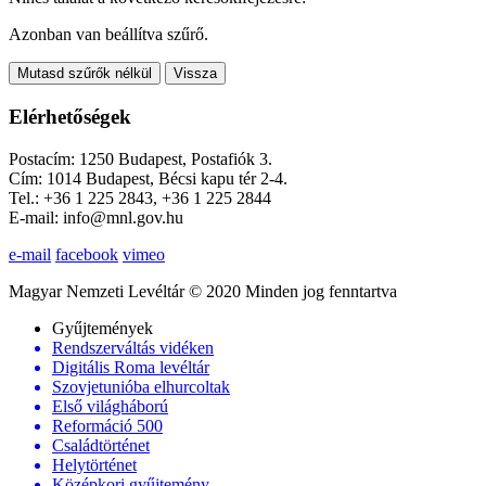
Azonban van beállítva szűrő.
Mutasd szűrők nélkül
Vissza
Elérhetőségek
Postacím: 1250 Budapest, Postafiók 3.
Cím: 1014 Budapest, Bécsi kapu tér 2-4.
Tel.: +36 1 225 2843, +36 1 225 2844
E-mail: info@mnl.gov.hu
e-mail
facebook
vimeo
Magyar Nemzeti Levéltár © 2020 Minden jog fenntartva
Gyűjtemények
Rendszerváltás vidéken
Digitális Roma levéltár
Szovjetunióba elhurcoltak
Első világháború
Reformáció 500
Családtörténet
Helytörténet
Középkori gyűjtemény