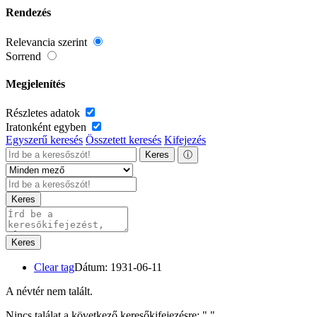
Rendezés
Relevancia szerint
Sorrend
Megjelenítés
Részletes adatok
Iratonként egyben
Egyszerű keresés
Összetett keresés
Kifejezés
Keres
ⓘ
Keres
Keres
Clear tag
Dátum: 1931-06-11
A névtér nem talált.
Nincs találat a következő keresőkifejezésre: "
"