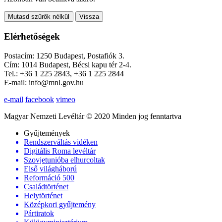
Mutasd szűrők nélkül
Vissza
Elérhetőségek
Postacím: 1250 Budapest, Postafiók 3.
Cím: 1014 Budapest, Bécsi kapu tér 2-4.
Tel.: +36 1 225 2843, +36 1 225 2844
E-mail: info@mnl.gov.hu
e-mail
facebook
vimeo
Magyar Nemzeti Levéltár © 2020 Minden jog fenntartva
Gyűjtemények
Rendszerváltás vidéken
Digitális Roma levéltár
Szovjetunióba elhurcoltak
Első világháború
Reformáció 500
Családtörténet
Helytörténet
Középkori gyűjtemény
Pártiratok