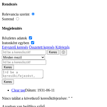
Rendezés
Relevancia szerint
Sorrend
Megjelenítés
Részletes adatok
Iratonként egyben
Egyszerű keresés
Összetett keresés
Kifejezés
Keres
ⓘ
Keres
Keres
Clear tag
Dátum: 1931-06-11
Nincs találat a következő keresőkifejezésre: "
"
Azonban van beállítva szűrő.