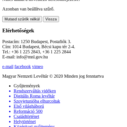
Azonban van beállítva szűrő.
Mutasd szűrők nélkül
Vissza
Elérhetőségek
Postacím: 1250 Budapest, Postafiók 3.
Cím: 1014 Budapest, Bécsi kapu tér 2-4.
Tel.: +36 1 225 2843, +36 1 225 2844
E-mail: info@mnl.gov.hu
e-mail
facebook
vimeo
Magyar Nemzeti Levéltár © 2020 Minden jog fenntartva
Gyűjtemények
Rendszerváltás vidéken
Digitális Roma levéltár
Szovjetunióba elhurcoltak
Első világháború
Reformáció 500
Családtörténet
Helytörténet
Középkori gyűjtemény