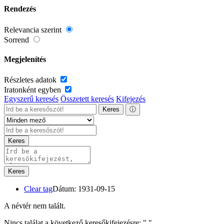
Rendezés
Relevancia szerint
Sorrend
Megjelenítés
Részletes adatok
Iratonként egyben
Egyszerű keresés
Összetett keresés
Kifejezés
Keres
ⓘ
Keres
Keres
Clear tag
Dátum: 1931-09-15
A névtér nem talált.
Nincs találat a következő keresőkifejezésre: "
"