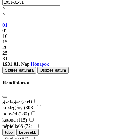
>
<
01
05
10
15
20
25
31
1931.01.
Nap
Hónapok
Szűrés dátumra
Összes dátum
Rendfokozat
gyalogos (364)
közlegény (303)
honvéd (180)
katona (115)
népfelkelő (72)
több
kevesebb
közvitéz (57)