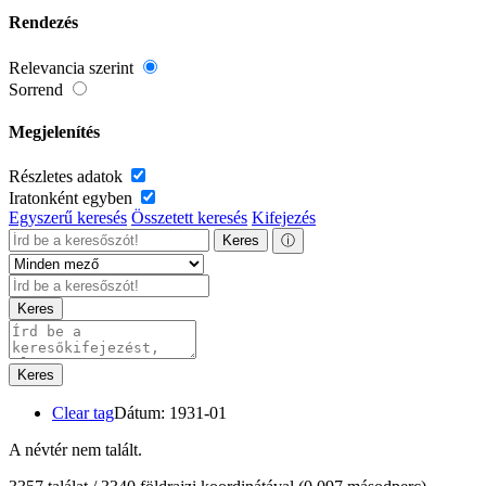
Rendezés
Relevancia szerint
Sorrend
Megjelenítés
Részletes adatok
Iratonként egyben
Egyszerű keresés
Összetett keresés
Kifejezés
Keres
ⓘ
Keres
Keres
Clear tag
Dátum: 1931-01
A névtér nem talált.