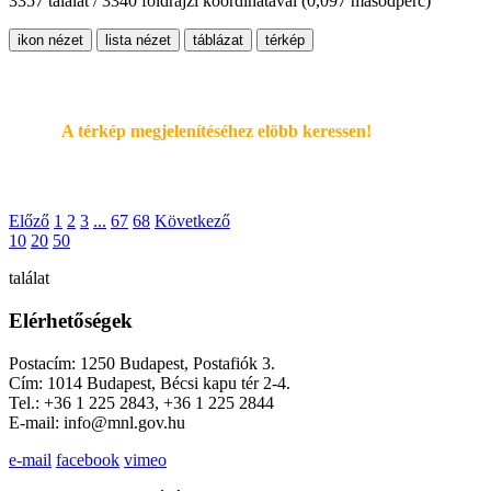
3357 találat / 3340 földrajzi koordinátával
(0,097 másodperc)
ikon nézet
lista nézet
táblázat
térkép
A térkép megjelenítéséhez elöbb keressen!
Előző
1
2
3
...
67
68
Következő
10
20
50
találat
Elérhetőségek
Postacím: 1250 Budapest, Postafiók 3.
Cím: 1014 Budapest, Bécsi kapu tér 2-4.
Tel.: +36 1 225 2843, +36 1 225 2844
E-mail: info@mnl.gov.hu
e-mail
facebook
vimeo