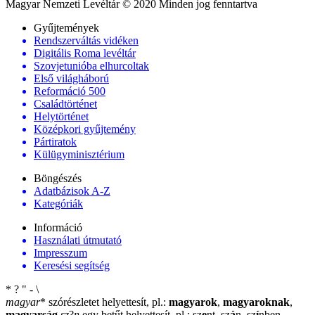
Magyar Nemzeti Levéltár © 2020 Minden jog fenntartva
Gyűjtemények
Rendszerváltás vidéken
Digitális Roma levéltár
Szovjetunióba elhurcoltak
Első világháború
Reformáció 500
Családtörténet
Helytörténet
Középkori gyűjtemény
Pártiratok
Külügyminisztérium
Böngészés
Adatbázisok A-Z
Kategóriák
Információ
Használati útmutató
Impresszum
Keresési segítség
*
?
"
-
\
magyar
*
szórészletet helyettesít, pl.:
magyarok
,
magyaroknak
,
magyarság
sz
?
n
egy betűt helyettesít, pl.: sz
e
nt, sz
á
n, sz
í
nben