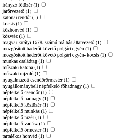
irányzó főtüzér (1)
járőrvezető (1)
katonai rendőr (1)
kocsis (1)
közhonvéd (1)
közvtéz (1)
magyar királyi 1678. számú málhás állatvezető (1)
mozgósított haderőt követő polgári egyén (1)
mozgósított haderőt követő polgári egyén- kocsis (1)
munkás családtag (1)
műszaki katona (1)
műszaki rajzoló (1)
nyugalmazott csendőrőrmester (1)
nyugállománybeli népfelkelő főhadnagy (1)
népfelkelő csendőr (1)
népfelkelő hadnagy (1)
népfelkelő köztüzér (1)
népfelkelő munkás (1)
népfelkelő tüzér (1)
népfelkelő vadász (1)
népfelkelő őrmester (1)
tartalékos honvéd (1)