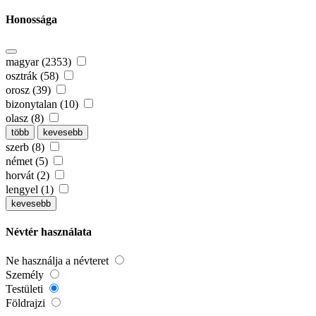
Honossága
magyar (2353)
osztrák (58)
orosz (39)
bizonytalan (10)
olasz (8)
több
kevesebb
szerb (8)
német (5)
horvát (2)
lengyel (1)
kevesebb
Névtér használata
Ne használja a névteret
Személy
Testületi
Földrajzi