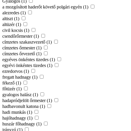
Gyalogos (1)
a mozgósított haderőt követő polgári egyén (1)
alezredes (1)
altiszt (1)
altüzér (1)
civil kocsis (1)
csendőrőrmester (1)
címzetes szakaszvezető (1)
címzetes őrmester (1)
címzetes őrvezető (1)
egyéves önkéntes tizedes (1)
egyévi önkéntes tizedes (1)
ezredorvos (1)
fregatt hadnagy (1)
fékező (1)
főtüzér (1)
gyalogos halász (1)
hadapródjelölt őrmester (1)
hadbavonult katona (1)
hadi munkás (1)
hajóhadnagy (1)
huszár főhadnagy (1)
irányzó (1)