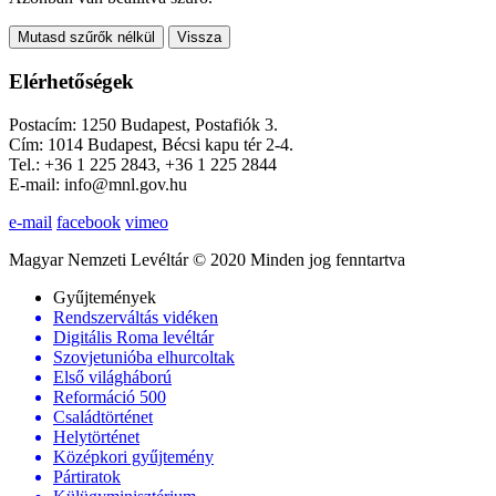
Mutasd szűrők nélkül
Vissza
Elérhetőségek
Postacím: 1250 Budapest, Postafiók 3.
Cím: 1014 Budapest, Bécsi kapu tér 2-4.
Tel.: +36 1 225 2843, +36 1 225 2844
E-mail: info@mnl.gov.hu
e-mail
facebook
vimeo
Magyar Nemzeti Levéltár © 2020 Minden jog fenntartva
Gyűjtemények
Rendszerváltás vidéken
Digitális Roma levéltár
Szovjetunióba elhurcoltak
Első világháború
Reformáció 500
Családtörténet
Helytörténet
Középkori gyűjtemény
Pártiratok