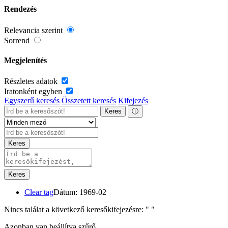
Rendezés
Relevancia szerint
Sorrend
Megjelenítés
Részletes adatok
Iratonként egyben
Egyszerű keresés
Összetett keresés
Kifejezés
Keres
ⓘ
Keres
Keres
Clear tag
Dátum: 1969-02
Nincs találat a következő keresőkifejezésre: "
"
Azonban van beállítva szűrő.