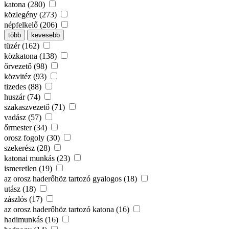
katona (280)
közlegény (273)
népfelkelő (206)
több
kevesebb
tüzér (162)
közkatona (138)
őrvezető (98)
közvitéz (93)
tizedes (88)
huszár (74)
szakaszvezető (71)
vadász (57)
őrmester (34)
orosz fogoly (30)
szekerész (28)
katonai munkás (23)
ismeretlen (19)
az orosz haderőhöz tartozó gyalogos (18)
utász (18)
zászlós (17)
az orosz haderőhöz tartozó katona (16)
hadimunkás (16)