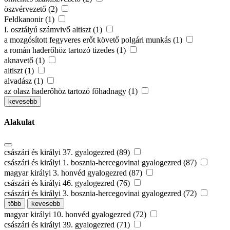
öszvérvezető (2)
Feldkanonir (1)
I. osztályú számvivő altiszt (1)
a mozgósított fegyveres erőt követő polgári munkás (1)
a román haderőhöz tartozó tizedes (1)
aknavető (1)
altiszt (1)
alvadász (1)
az olasz haderőhöz tartozó főhadnagy (1)
kevesebb
Alakulat
császári és királyi 37. gyalogezred (89)
császári és királyi 1. bosznia-hercegovinai gyalogezred (87)
magyar királyi 3. honvéd gyalogezred (87)
császári és királyi 46. gyalogezred (76)
császári és királyi 3. bosznia-hercegovinai gyalogezred (72)
több
kevesebb
magyar királyi 10. honvéd gyalogezred (72)
császári és királyi 39. gyalogezred (71)