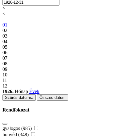
>
<
01
02
03
04
05
06
07
08
09
10
11
12
1926.
Hónap
Évek
Szűrés dátumra
Összes dátum
Rendfokozat
gyalogos (985)
honvéd (348)