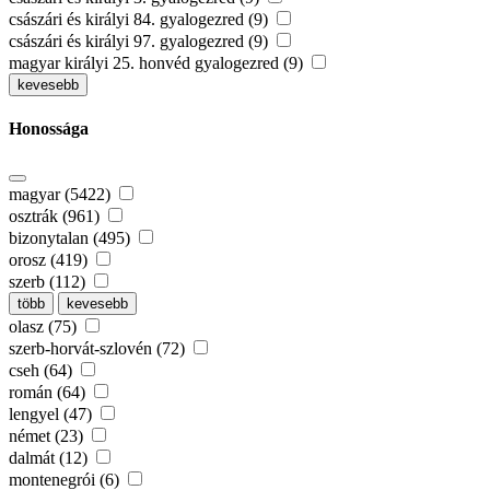
császári és királyi 84. gyalogezred (9)
császári és királyi 97. gyalogezred (9)
magyar királyi 25. honvéd gyalogezred (9)
kevesebb
Honossága
magyar (5422)
osztrák (961)
bizonytalan (495)
orosz (419)
szerb (112)
több
kevesebb
olasz (75)
szerb-horvát-szlovén (72)
cseh (64)
román (64)
lengyel (47)
német (23)
dalmát (12)
montenegrói (6)