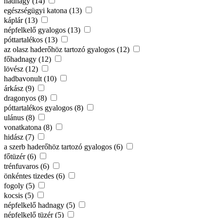
hadnagy (14)
egészségügyi katona (13)
káplár (13)
népfelkelő gyalogos (13)
póttartalékos (13)
az olasz haderőhöz tartozó gyalogos (12)
főhadnagy (12)
lövész (12)
hadbavonult (10)
árkász (9)
dragonyos (8)
póttartalékos gyalogos (8)
ulánus (8)
vonatkatona (8)
hidász (7)
a szerb haderőhöz tartozó gyalogos (6)
főtüzér (6)
trénfuvaros (6)
önkéntes tizedes (6)
fogoly (5)
kocsis (5)
népfelkelő hadnagy (5)
népfelkelő tüzér (5)