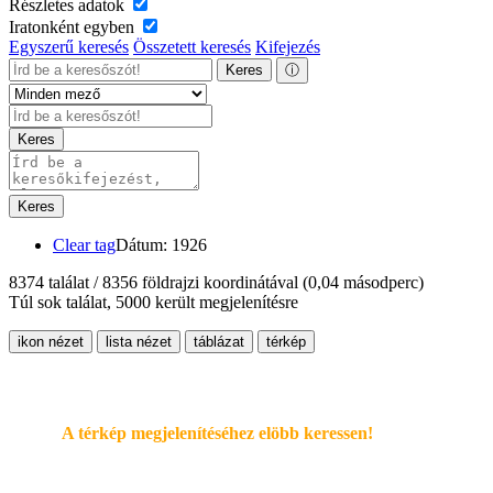
Részletes adatok
Iratonként egyben
Egyszerű keresés
Összetett keresés
Kifejezés
Keres
ⓘ
Keres
Keres
Clear tag
Dátum: 1926
8374 találat / 8356 földrajzi koordinátával
(0,04 másodperc)
Túl sok találat, 5000 került megjelenítésre
ikon nézet
lista nézet
táblázat
térkép
A térkép megjelenítéséhez elöbb keressen!