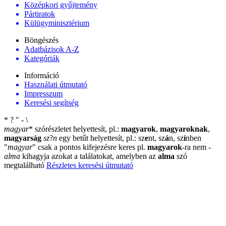
Középkori gyűjtemény
Pártiratok
Külügyminisztérium
Böngészés
Adatbázisok A-Z
Kategóriák
Információ
Használati útmutató
Impresszum
Keresési segítség
*
?
"
-
\
magyar
*
szórészletet helyettesít, pl.:
magyarok
,
magyaroknak
,
magyarság
sz
?
n
egy betűt helyettesít, pl.: sz
e
nt, sz
á
n, sz
í
nben
"
magyar
"
csak a pontos kifejezésre keres pl.
magyarok
-ra nem
-
alma
kihagyja azokat a találatokat, amelyben az
alma
szó
megtalálható
Részletes keresési útmutató