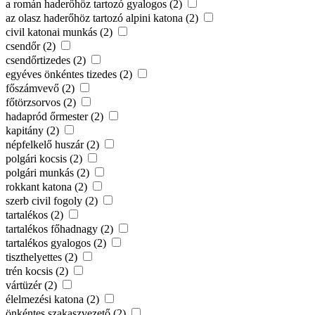
a román haderőhöz tartozó gyalogos (2)
az olasz haderőhöz tartozó alpini katona (2)
civil katonai munkás (2)
csendőr (2)
csendőrtizedes (2)
egyéves önkéntes tizedes (2)
főszámvevő (2)
főtörzsorvos (2)
hadapród őrmester (2)
kapitány (2)
népfelkelő huszár (2)
polgári kocsis (2)
polgári munkás (2)
rokkant katona (2)
szerb civil fogoly (2)
tartalékos (2)
tartalékos főhadnagy (2)
tartalékos gyalogos (2)
tiszthelyettes (2)
trén kocsis (2)
vártüzér (2)
élelmezési katona (2)
önkéntes szakaszvezető (2)