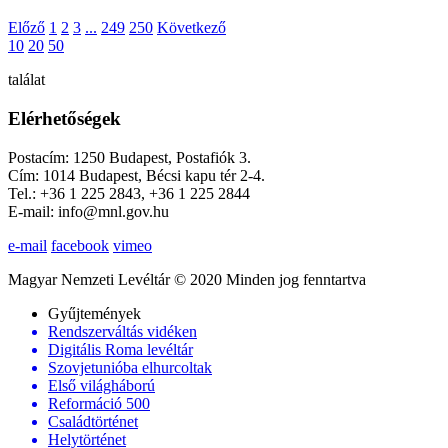
Előző
1
2
3
...
249
250
Következő
10
20
50
találat
Elérhetőségek
Postacím: 1250 Budapest, Postafiók 3.
Cím: 1014 Budapest, Bécsi kapu tér 2-4.
Tel.: +36 1 225 2843, +36 1 225 2844
E-mail: info@mnl.gov.hu
e-mail
facebook
vimeo
Magyar Nemzeti Levéltár © 2020 Minden jog fenntartva
Gyűjtemények
Rendszerváltás vidéken
Digitális Roma levéltár
Szovjetunióba elhurcoltak
Első világháború
Reformáció 500
Családtörténet
Helytörténet