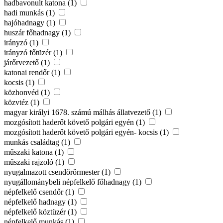
hadbavonult katona (1)
hadi munkás (1)
hajóhadnagy (1)
huszár főhadnagy (1)
irányzó (1)
irányzó főtüzér (1)
járőrvezető (1)
katonai rendőr (1)
kocsis (1)
közhonvéd (1)
közvtéz (1)
magyar királyi 1678. számú málhás állatvezető (1)
mozgósított haderőt követő polgári egyén (1)
mozgósított haderőt követő polgári egyén- kocsis (1)
munkás családtag (1)
műszaki katona (1)
műszaki rajzoló (1)
nyugalmazott csendőrőrmester (1)
nyugállománybeli népfelkelő főhadnagy (1)
népfelkelő csendőr (1)
népfelkelő hadnagy (1)
népfelkelő köztüzér (1)
népfelkelő munkás (1)