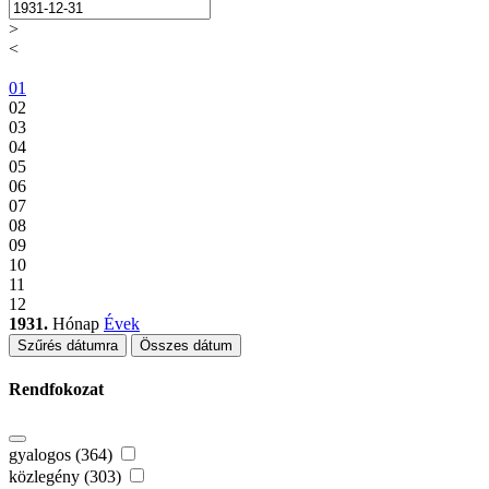
>
<
01
02
03
04
05
06
07
08
09
10
11
12
1931.
Hónap
Évek
Szűrés dátumra
Összes dátum
Rendfokozat
gyalogos (364)
közlegény (303)