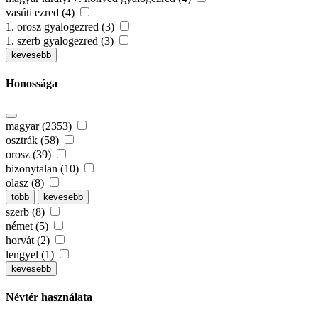
vasúti ezred (4)
1. orosz gyalogezred (3)
1. szerb gyalogezred (3)
kevesebb
Honossága
magyar (2353)
osztrák (58)
orosz (39)
bizonytalan (10)
olasz (8)
több
kevesebb
szerb (8)
német (5)
horvát (2)
lengyel (1)
kevesebb
Névtér használata