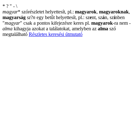
*
?
"
-
\
magyar
*
szórészletet helyettesít, pl.:
magyarok
,
magyaroknak
,
magyarság
sz
?
n
egy betűt helyettesít, pl.: sz
e
nt, sz
á
n, sz
í
nben
"
magyar
"
csak a pontos kifejezésre keres pl.
magyarok
-ra nem
-
alma
kihagyja azokat a találatokat, amelyben az
alma
szó
megtalálható
Részletes keresési útmutató