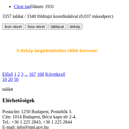
Clear tag
Dátum: 1931
3357 találat / 3340 földrajzi koordinátával
(0,037 másodperc)
ikon nézet
lista nézet
táblázat
térkép
A térkép megjelenítéséhez elöbb keressen!
Előző
1
2
3
...
167
168
Következő
10
20
50
találat
Elérhetőségek
Postacím: 1250 Budapest, Postafiók 3.
Cím: 1014 Budapest, Bécsi kapu tér 2-4.
Tel.: +36 1 225 2843, +36 1 225 2844
E-mail: info@mnl.gov.hu