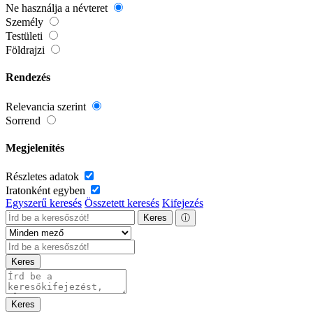
Ne használja a névteret
Személy
Testületi
Földrajzi
Rendezés
Relevancia szerint
Sorrend
Megjelenítés
Részletes adatok
Iratonként egyben
Egyszerű keresés
Összetett keresés
Kifejezés
Keres
ⓘ
Keres
Keres