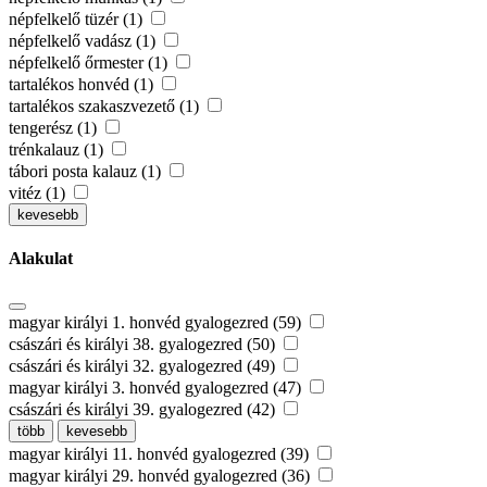
népfelkelő tüzér (1)
népfelkelő vadász (1)
népfelkelő őrmester (1)
tartalékos honvéd (1)
tartalékos szakaszvezető (1)
tengerész (1)
trénkalauz (1)
tábori posta kalauz (1)
vitéz (1)
kevesebb
Alakulat
magyar királyi 1. honvéd gyalogezred (59)
császári és királyi 38. gyalogezred (50)
császári és királyi 32. gyalogezred (49)
magyar királyi 3. honvéd gyalogezred (47)
császári és királyi 39. gyalogezred (42)
több
kevesebb
magyar királyi 11. honvéd gyalogezred (39)
magyar királyi 29. honvéd gyalogezred (36)