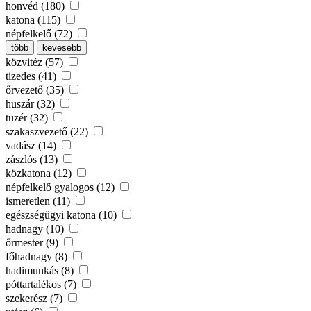
honvéd (180)
katona (115)
népfelkelő (72)
több
kevesebb
közvitéz (57)
tizedes (41)
őrvezető (35)
huszár (32)
tüzér (32)
szakaszvezető (22)
vadász (14)
zászlós (13)
közkatona (12)
népfelkelő gyalogos (12)
ismeretlen (11)
egészségügyi katona (10)
hadnagy (10)
őrmester (9)
főhadnagy (8)
hadimunkás (8)
póttartalékos (7)
szekerész (7)