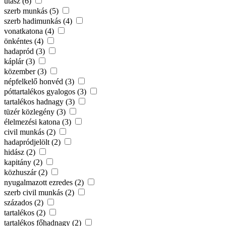
utász (6)
szerb munkás (5)
szerb hadimunkás (4)
vonatkatona (4)
önkéntes (4)
hadapród (3)
káplár (3)
közember (3)
népfelkelő honvéd (3)
póttartalékos gyalogos (3)
tartalékos hadnagy (3)
tüzér közlegény (3)
élelmezési katona (3)
civil munkás (2)
hadapródjelölt (2)
hidász (2)
kapitány (2)
közhuszár (2)
nyugalmazott ezredes (2)
szerb civil munkás (2)
százados (2)
tartalékos (2)
tartalékos főhadnagy (2)