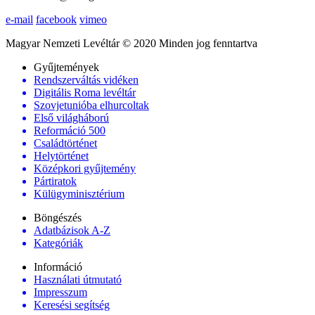
e-mail
facebook
vimeo
Magyar Nemzeti Levéltár © 2020 Minden jog fenntartva
Gyűjtemények
Rendszerváltás vidéken
Digitális Roma levéltár
Szovjetunióba elhurcoltak
Első világháború
Reformáció 500
Családtörténet
Helytörténet
Középkori gyűjtemény
Pártiratok
Külügyminisztérium
Böngészés
Adatbázisok A-Z
Kategóriák
Információ
Használati útmutató
Impresszum
Keresési segítség