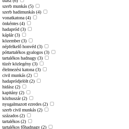
utász (6)
szerb munkás (5)
szerb hadimunkás (4)
vonatkatona (4)
önkéntes (4)
hadapród (3)
káplár (3)
közember (3)
népfelkelő honvéd (3)
póttartalékos gyalogos (3)
tartalékos hadnagy (3)
tüzér közlegény (3)
élelmezési katona (3)
civil munkás (2)
hadapródjelölt (2)
hidász (2)
kapitány (2)
közhuszár (2)
nyugalmazott ezredes (2)
szerb civil munkás (2)
százados (2)
tartalékos (2)
tartalékos főhadnagy (2)