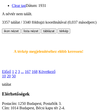
Clear tag
Dátum: 1931
A névtér nem talált.
3357 találat / 3340 földrajzi koordinátával
(0,037 másodperc)
ikon nézet
lista nézet
táblázat
térkép
A térkép megjelenítéséhez elöbb keressen!
Előző
1
2
3
...
167
168
Következő
10
20
50
találat
Elérhetőségek
Postacím: 1250 Budapest, Postafiók 3.
Cím: 1014 Budapest, Bécsi kapu tér 2-4.