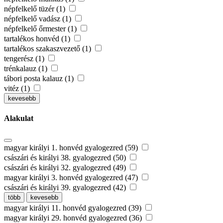
népfelkelő tüzér (1)
népfelkelő vadász (1)
népfelkelő őrmester (1)
tartalékos honvéd (1)
tartalékos szakaszvezető (1)
tengerész (1)
trénkalauz (1)
tábori posta kalauz (1)
vitéz (1)
kevesebb
Alakulat
magyar királyi 1. honvéd gyalogezred (59)
császári és királyi 38. gyalogezred (50)
császári és királyi 32. gyalogezred (49)
magyar királyi 3. honvéd gyalogezred (47)
császári és királyi 39. gyalogezred (42)
több
kevesebb
magyar királyi 11. honvéd gyalogezred (39)
magyar királyi 29. honvéd gyalogezred (36)