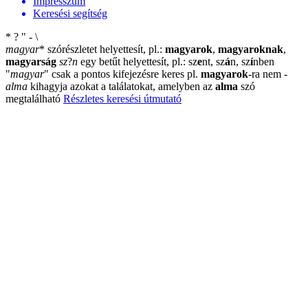
Impresszum
Keresési segítség
*
?
"
-
\
magyar
*
szórészletet helyettesít, pl.:
magyarok
,
magyaroknak
,
magyarság
sz
?
n
egy betűt helyettesít, pl.: sz
e
nt, sz
á
n, sz
í
nben
"
magyar
"
csak a pontos kifejezésre keres pl.
magyarok
-ra nem
-
alma
kihagyja azokat a találatokat, amelyben az
alma
szó
megtalálható
Részletes keresési útmutató