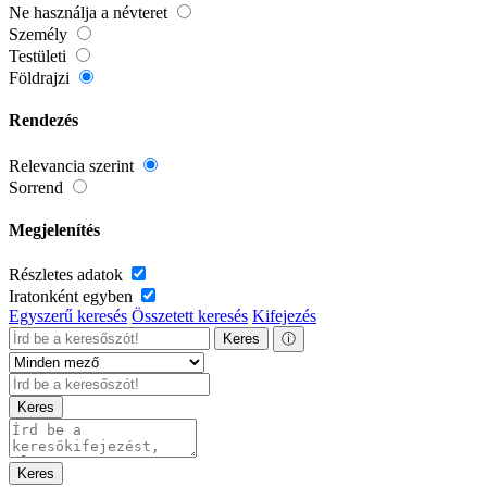
Ne használja a névteret
Személy
Testületi
Földrajzi
Rendezés
Relevancia szerint
Sorrend
Megjelenítés
Részletes adatok
Iratonként egyben
Egyszerű keresés
Összetett keresés
Kifejezés
Keres
ⓘ
Keres
Keres