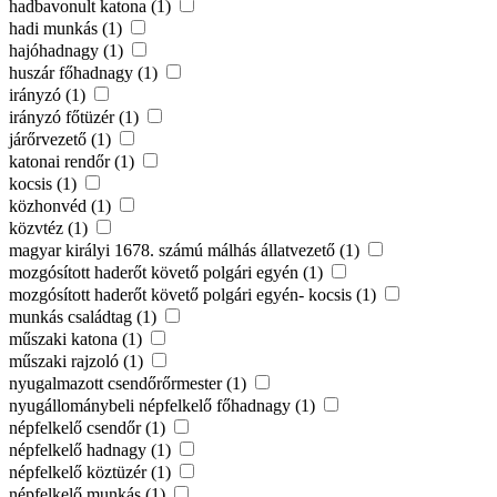
hadbavonult katona (1)
hadi munkás (1)
hajóhadnagy (1)
huszár főhadnagy (1)
irányzó (1)
irányzó főtüzér (1)
járőrvezető (1)
katonai rendőr (1)
kocsis (1)
közhonvéd (1)
közvtéz (1)
magyar királyi 1678. számú málhás állatvezető (1)
mozgósított haderőt követő polgári egyén (1)
mozgósított haderőt követő polgári egyén- kocsis (1)
munkás családtag (1)
műszaki katona (1)
műszaki rajzoló (1)
nyugalmazott csendőrőrmester (1)
nyugállománybeli népfelkelő főhadnagy (1)
népfelkelő csendőr (1)
népfelkelő hadnagy (1)
népfelkelő köztüzér (1)
népfelkelő munkás (1)