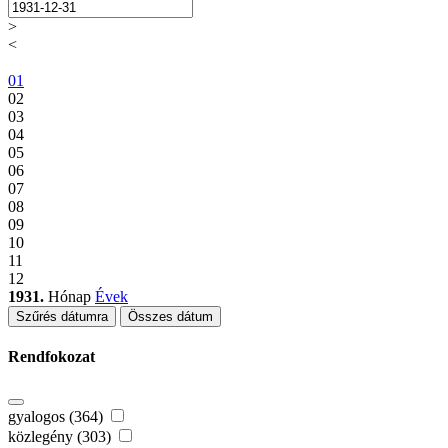
>
<
01
02
03
04
05
06
07
08
09
10
11
12
1931.
Hónap
Évek
Szűrés dátumra
Összes dátum
Rendfokozat
gyalogos (364)
közlegény (303)