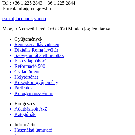
Tel.: +36 1 225 2843, +36 1 225 2844
E-mail: info@mnl.gov.hu
e-mail
facebook
vimeo
Magyar Nemzeti Levéltár © 2020 Minden jog fenntartva
Gyűjtemények
Rendszerváltás vidéken
Digitális Roma levéltár
Szovjetunióba elhurcoltak
Első világháború
Reformáció 500
Családtörténet
Helytörténet
Középkori gyűjtemény
Pártiratok
Külügyminisztérium
Böngészés
Adatbázisok A-Z
Kategóriák
Információ
Használati útmutató