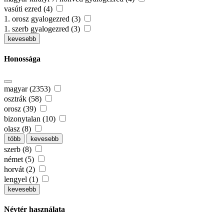
vasúti ezred (4)
1. orosz gyalogezred (3)
1. szerb gyalogezred (3)
kevesebb
Honossága
magyar (2353)
osztrák (58)
orosz (39)
bizonytalan (10)
olasz (8)
több
kevesebb
szerb (8)
német (5)
horvát (2)
lengyel (1)
kevesebb
Névtér használata