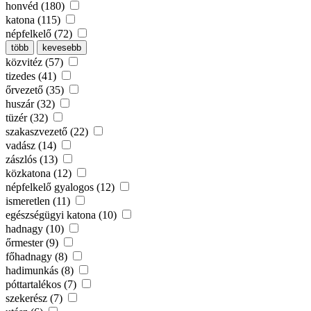
honvéd (180)
katona (115)
népfelkelő (72)
több
kevesebb
közvitéz (57)
tizedes (41)
őrvezető (35)
huszár (32)
tüzér (32)
szakaszvezető (22)
vadász (14)
zászlós (13)
közkatona (12)
népfelkelő gyalogos (12)
ismeretlen (11)
egészségügyi katona (10)
hadnagy (10)
őrmester (9)
főhadnagy (8)
hadimunkás (8)
póttartalékos (7)
szekerész (7)