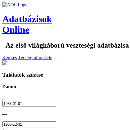
Adatbázisok
Online
Az első világháború veszteségi adatbázisa
Keresés
Térkép
Információ
Találatok szűrése
Dátum
—
>