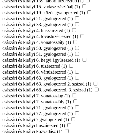
császári és királyi 139. tábori tüzérezred (1)
császári és királyi 15. vadász zászlóalj (1)
császári és királyi 19. közös gyalogezred (1)
császári és királyi 21. gyalogezred (1)
császári és királyi 33. gyalogezred (1)
császári és királyi 4. huszárezred (1)
császári és királyi 4. lovastüzér-ezred (1)
császári és királyi 4. vonatosztály (1)
császári és királyi 50. gyalogezred (1)
császári és királyi 51. gyalogezred (1)
császári és királyi 6. hegyi ágyúsezred (1)
császári és királyi 6. tüzérezred (1)
császári és királyi 6. vártüzérezred (1)
császári és királyi 63. gyalogezred (1)
császári és királyi 63. gyalogezred 2. század (1)
császári és királyi 68. gyalogezred, 3. század (1)
császári és királyi 7. vonatosztag (1)
császári és királyi 7. vonatosztály (1)
császári és királyi 71. gyalogezred (1)
császári és királyi 77. gyalogezred (1)
császári és királyi ? gyalogezred (1)
császári és királyi huszárezred (1)
császári és királyi közvadász (1)