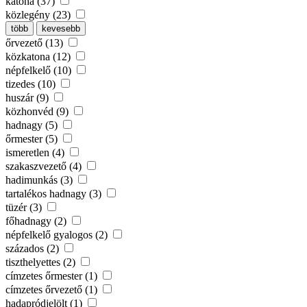
katona (37)
közlegény (23)
több
kevesebb
őrvezető (13)
közkatona (12)
népfelkelő (10)
tizedes (10)
huszár (9)
közhonvéd (9)
hadnagy (5)
őrmester (5)
ismeretlen (4)
szakaszvezető (4)
hadimunkás (3)
tartalékos hadnagy (3)
tüzér (3)
főhadnagy (2)
népfelkelő gyalogos (2)
százados (2)
tiszthelyettes (2)
címzetes őrmester (1)
címzetes őrvezető (1)
hadapródjelölt (1)