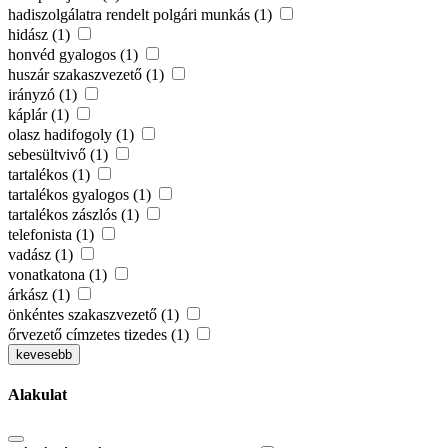
hadiszolgálatra rendelt polgári munkás (1)
hidász (1)
honvéd gyalogos (1)
huszár szakaszvezető (1)
irányzó (1)
káplár (1)
olasz hadifogoly (1)
sebesültvivő (1)
tartalékos (1)
tartalékos gyalogos (1)
tartalékos zászlós (1)
telefonista (1)
vadász (1)
vonatkatona (1)
árkász (1)
önkéntes szakaszvezető (1)
őrvezető címzetes tizedes (1)
kevesebb
Alakulat