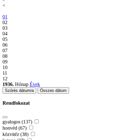
<
01
02
03
04
05
06
07
08
09
10
11
12
1936.
Hónap
Évek
Szűrés dátumra
Összes dátum
Rendfokozat
gyalogos (137)
honvéd (67)
közvitéz (38)