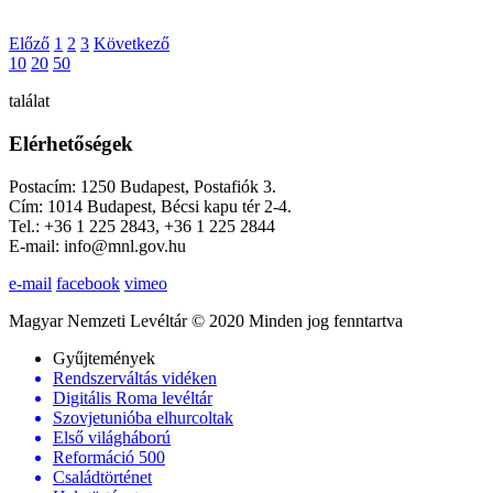
Előző
1
2
3
Következő
10
20
50
találat
Elérhetőségek
Postacím: 1250 Budapest, Postafiók 3.
Cím: 1014 Budapest, Bécsi kapu tér 2-4.
Tel.: +36 1 225 2843, +36 1 225 2844
E-mail: info@mnl.gov.hu
e-mail
facebook
vimeo
Magyar Nemzeti Levéltár © 2020 Minden jog fenntartva
Gyűjtemények
Rendszerváltás vidéken
Digitális Roma levéltár
Szovjetunióba elhurcoltak
Első világháború
Reformáció 500
Családtörténet