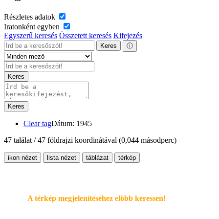
Részletes adatok
Iratonként egyben
Egyszerű keresés
Összetett keresés
Kifejezés
Keres
ⓘ
Keres
Keres
Clear tag
Dátum: 1945
47 találat / 47 földrajzi koordinátával
(0,044 másodperc)
ikon nézet
lista nézet
táblázat
térkép
A térkép megjelenítéséhez elöbb keressen!