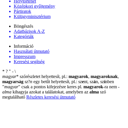
Helytörténet
Középkori gyűjtemény
Pártiratok
Külügyminisztérium
Böngészés
Adatbázisok A-Z
Kategóriák
Információ
Használati útmutató
Impresszum
Keresési segítség
*
?
"
-
\
magyar
*
szórészletet helyettesít, pl.:
magyarok
,
magyaroknak
,
magyarság
sz
?
n
egy betűt helyettesít, pl.: sz
e
nt, sz
á
n, sz
í
nben
"
magyar
"
csak a pontos kifejezésre keres pl.
magyarok
-ra nem
-
alma
kihagyja azokat a találatokat, amelyben az
alma
szó
megtalálható
Részletes keresési útmutató