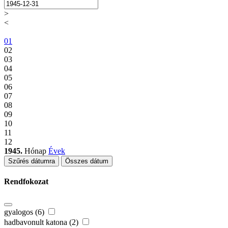
>
<
01
02
03
04
05
06
07
08
09
10
11
12
1945.
Hónap
Évek
Szűrés dátumra
Összes dátum
Rendfokozat
gyalogos (6)
hadbavonult katona (2)