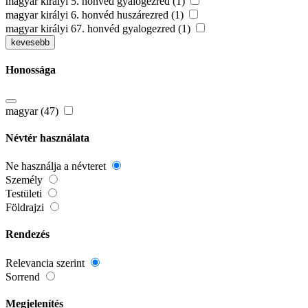
magyar királyi 5. honvéd gyalogezred (1)
magyar királyi 6. honvéd huszárezred (1)
magyar királyi 67. honvéd gyalogezred (1)
kevesebb
Honossága
magyar (47)
Névtér használata
Ne használja a névteret
Személy
Testületi
Földrajzi
Rendezés
Relevancia szerint
Sorrend
Megjelenítés