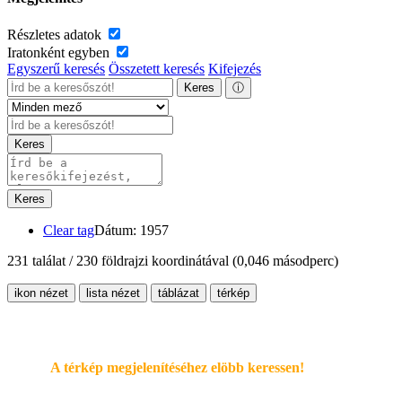
Részletes adatok
Iratonként egyben
Egyszerű keresés
Összetett keresés
Kifejezés
Keres
ⓘ
Keres
Keres
Clear tag
Dátum: 1957
231 találat / 230 földrajzi koordinátával
(0,046 másodperc)
ikon nézet
lista nézet
táblázat
térkép
A térkép megjelenítéséhez elöbb keressen!