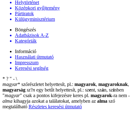
Helytörténet
Középkori gyűjtemény
Pártiratok
Külügyminisztérium
Böngészés
Adatbázisok A-Z
Kategóriák
Információ
Használati útmutató
Impresszum
Keresési segítség
*
?
"
-
\
magyar
*
szórészletet helyettesít, pl.:
magyarok
,
magyaroknak
,
magyarság
sz
?
n
egy betűt helyettesít, pl.: sz
e
nt, sz
á
n, sz
í
nben
"
magyar
"
csak a pontos kifejezésre keres pl.
magyarok
-ra nem
-
alma
kihagyja azokat a találatokat, amelyben az
alma
szó
megtalálható
Részletes keresési útmutató