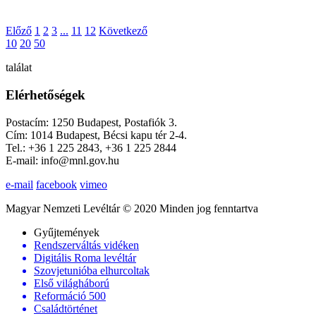
Előző
1
2
3
...
11
12
Következő
10
20
50
találat
Elérhetőségek
Postacím: 1250 Budapest, Postafiók 3.
Cím: 1014 Budapest, Bécsi kapu tér 2-4.
Tel.: +36 1 225 2843, +36 1 225 2844
E-mail: info@mnl.gov.hu
e-mail
facebook
vimeo
Magyar Nemzeti Levéltár © 2020 Minden jog fenntartva
Gyűjtemények
Rendszerváltás vidéken
Digitális Roma levéltár
Szovjetunióba elhurcoltak
Első világháború
Reformáció 500
Családtörténet