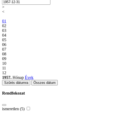
>
<
01
02
03
04
05
06
07
08
09
10
11
12
1957.
Hónap
Évek
Szűrés dátumra
Összes dátum
Rendfokozat
ismeretlen (5)