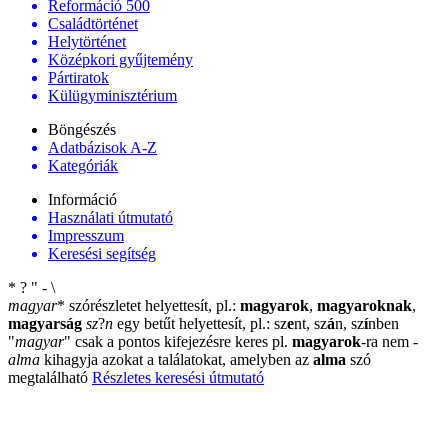
Reformáció 500
Családtörténet
Helytörténet
Középkori gyűjtemény
Pártiratok
Külügyminisztérium
Böngészés
Adatbázisok A-Z
Kategóriák
Információ
Használati útmutató
Impresszum
Keresési segítség
*
?
"
-
\
magyar
*
szórészletet helyettesít, pl.:
magyarok
,
magyaroknak
,
magyarság
sz
?
n
egy betűt helyettesít, pl.: sz
e
nt, sz
á
n, sz
í
nben
"
magyar
"
csak a pontos kifejezésre keres pl.
magyarok
-ra nem
-
alma
kihagyja azokat a találatokat, amelyben az
alma
szó
megtalálható
Részletes keresési útmutató