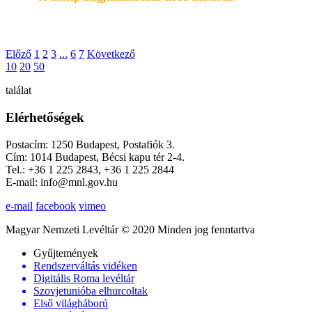
Előző
1
2
3
...
6
7
Következő
10
20
50
találat
Elérhetőségek
Postacím: 1250 Budapest, Postafiók 3.
Cím: 1014 Budapest, Bécsi kapu tér 2-4.
Tel.: +36 1 225 2843, +36 1 225 2844
E-mail: info@mnl.gov.hu
e-mail
facebook
vimeo
Magyar Nemzeti Levéltár © 2020 Minden jog fenntartva
Gyűjtemények
Rendszerváltás vidéken
Digitális Roma levéltár
Szovjetunióba elhurcoltak
Első világháború