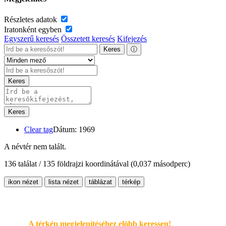
Részletes adatok
Iratonként egyben
Egyszerű keresés
Összetett keresés
Kifejezés
Keres
ⓘ
Keres
Keres
Clear tag
Dátum: 1969
A névtér nem talált.
136 találat / 135 földrajzi koordinátával
(0,037 másodperc)
ikon nézet
lista nézet
táblázat
térkép
A térkép megjelenítéséhez elöbb keressen!