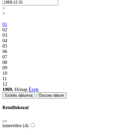
>
<
01
02
03
04
05
06
07
08
09
10
11
12
1969.
Hónap
Évek
Szűrés dátumra
Összes dátum
Rendfokozat
ismeretlen (4)