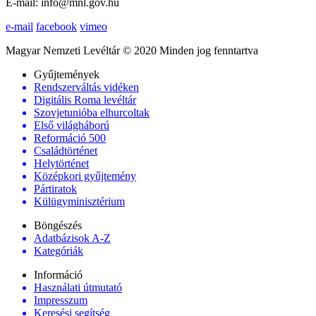
E-mail: info@mnl.gov.hu
e-mail
facebook
vimeo
Magyar Nemzeti Levéltár © 2020 Minden jog fenntartva
Gyűjtemények
Rendszerváltás vidéken
Digitális Roma levéltár
Szovjetunióba elhurcoltak
Első világháború
Reformáció 500
Családtörténet
Helytörténet
Középkori gyűjtemény
Pártiratok
Külügyminisztérium
Böngészés
Adatbázisok A-Z
Kategóriák
Információ
Használati útmutató
Impresszum
Keresési segítség