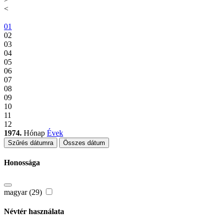
<
01
02
03
04
05
06
07
08
09
10
11
12
1974.
Hónap
Évek
Szűrés dátumra
Összes dátum
Honossága
magyar (29)
Névtér használata