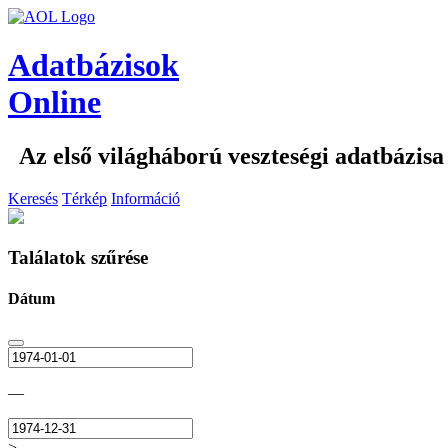
Adatbázisok
Online
Az első világháború veszteségi adatbázisa
Keresés
Térkép
Információ
Találatok szűrése
Dátum
—
>