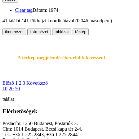
Clear tag
Dátum: 1974
41 találat / 41 földrajzi koordinátával
(0,046 másodperc)
ikon nézet
lista nézet
táblázat
térkép
A térkép megjelenítéséhez elöbb keressen!
Előző
1
2
3
Következő
10
20
50
találat
Elérhetőségek
Postacím: 1250 Budapest, Postafiók 3.
Cím: 1014 Budapest, Bécsi kapu tér 2-4.
Tel.: +36 1 225 2843, +36 1 225 2844