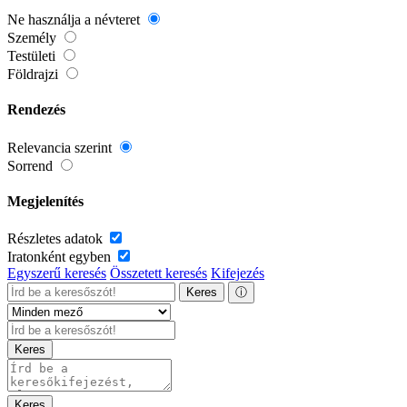
Ne használja a névteret
Személy
Testületi
Földrajzi
Rendezés
Relevancia szerint
Sorrend
Megjelenítés
Részletes adatok
Iratonként egyben
Egyszerű keresés
Összetett keresés
Kifejezés
Keres
ⓘ
Keres
Keres