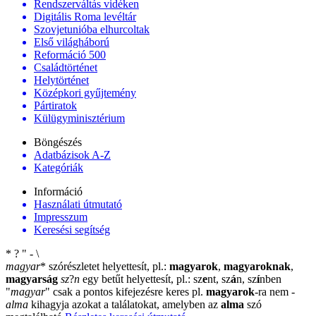
Rendszerváltás vidéken
Digitális Roma levéltár
Szovjetunióba elhurcoltak
Első világháború
Reformáció 500
Családtörténet
Helytörténet
Középkori gyűjtemény
Pártiratok
Külügyminisztérium
Böngészés
Adatbázisok A-Z
Kategóriák
Információ
Használati útmutató
Impresszum
Keresési segítség
*
?
"
-
\
magyar
*
szórészletet helyettesít, pl.:
magyarok
,
magyaroknak
,
magyarság
sz
?
n
egy betűt helyettesít, pl.: sz
e
nt, sz
á
n, sz
í
nben
"
magyar
"
csak a pontos kifejezésre keres pl.
magyarok
-ra nem
-
alma
kihagyja azokat a találatokat, amelyben az
alma
szó