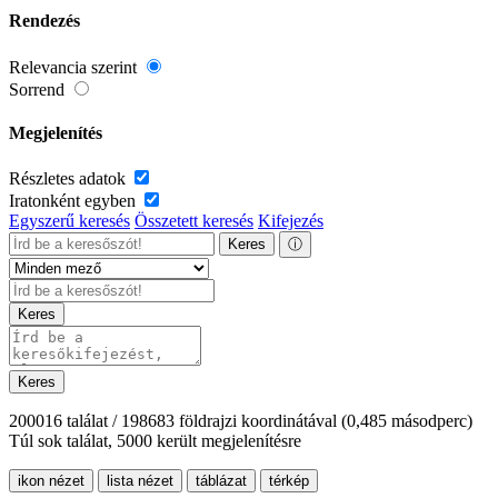
Rendezés
Relevancia szerint
Sorrend
Megjelenítés
Részletes adatok
Iratonként egyben
Egyszerű keresés
Összetett keresés
Kifejezés
Keres
ⓘ
Keres
Keres
200016 találat / 198683 földrajzi koordinátával
(0,485 másodperc)
Túl sok találat, 5000 került megjelenítésre
ikon nézet
lista nézet
táblázat
térkép