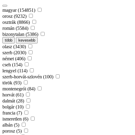
magyar (154851)
orosz (9232)
osztrák (8866)
román (5584)
bizonytalan (5386)
több
kevesebb
olasz (3430)
szerb (2030)
német (406)
cseh (154)
lengyel (114)
szerb-horvát-szlovén (100)
török (93)
montenegrói (84)
horvát (61)
dalmát (28)
bolgár (10)
francia (7)
ismeretlen (6)
albán (5)
porosz (5)