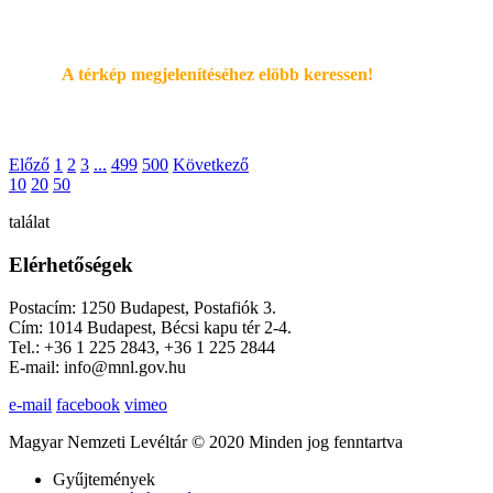
A térkép megjelenítéséhez elöbb keressen!
Előző
1
2
3
...
499
500
Következő
10
20
50
találat
Elérhetőségek
Postacím: 1250 Budapest, Postafiók 3.
Cím: 1014 Budapest, Bécsi kapu tér 2-4.
Tel.: +36 1 225 2843, +36 1 225 2844
E-mail: info@mnl.gov.hu
e-mail
facebook
vimeo
Magyar Nemzeti Levéltár © 2020 Minden jog fenntartva
Gyűjtemények