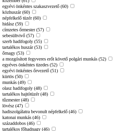
közember (61)
egyévi önkéntes szakaszvezető (60)
közhuszár (60)
népfelkelő tüzér (60)
hidász (59)
címzetes őrmester (57)
sebesültvivő (57)
szerb hadifogoly (55)
tartalékos huszár (53)
őrnagy (53)
a mozgósított fegyveres erőt követő polgári munkás (52)
egyéves önkéntes tizedes (52)
egyévi önkéntes őrvezető (51)
kürtös (50)
munkás (49)
olasz hadifogoly (48)
tartalékos hajtótüzér (48)
tűzmester (48)
lövész (47)
hadiszolgálatra bevonult népfelkelő (46)
katonai munkás (46)
századdobos (46)
tartalékos főhadnagy (46)