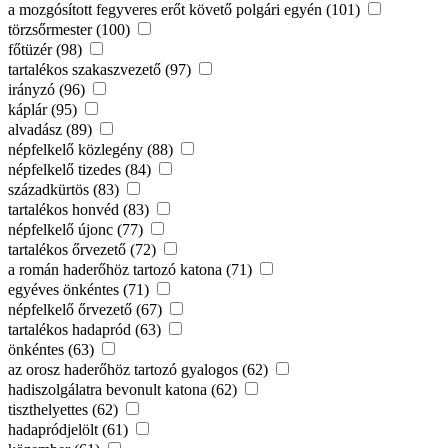
a mozgósított fegyveres erőt követő polgári egyén (101)
törzsőrmester (100)
főtüzér (98)
tartalékos szakaszvezető (97)
irányzó (96)
káplár (95)
alvadász (89)
népfelkelő közlegény (88)
népfelkelő tizedes (84)
századkürtös (83)
tartalékos honvéd (83)
népfelkelő újonc (77)
tartalékos őrvezető (72)
a román haderőhöz tartozó katona (71)
egyéves önkéntes (71)
népfelkelő őrvezető (67)
tartalékos hadapród (63)
önkéntes (63)
az orosz haderőhöz tartozó gyalogos (62)
hadiszolgálatra bevonult katona (62)
tiszthelyettes (62)
hadapródjelölt (61)