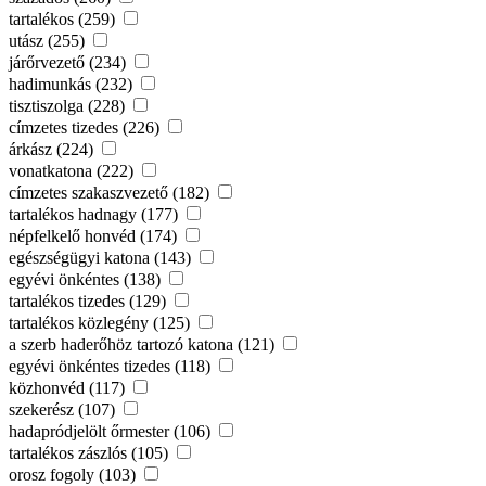
tartalékos (259)
utász (255)
járőrvezető (234)
hadimunkás (232)
tisztiszolga (228)
címzetes tizedes (226)
árkász (224)
vonatkatona (222)
címzetes szakaszvezető (182)
tartalékos hadnagy (177)
népfelkelő honvéd (174)
egészségügyi katona (143)
egyévi önkéntes (138)
tartalékos tizedes (129)
tartalékos közlegény (125)
a szerb haderőhöz tartozó katona (121)
egyévi önkéntes tizedes (118)
közhonvéd (117)
szekerész (107)
hadapródjelölt őrmester (106)
tartalékos zászlós (105)
orosz fogoly (103)