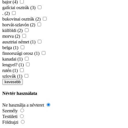
bajor (4)
galíciai osztrák (3)
. (2)
bukovinai osztrák (2)
horvát-szlavón (2)
külföldi (2)
morva (2)
ausztriai német (1)
belga (1)
finnországi orosz (1)
kanadai (1)
lengyel? (1)
rutén (1)
szlovák (1)
kevesebb
Névtér használata
Ne használja a névteret
Személy
Testületi
Földrajzi