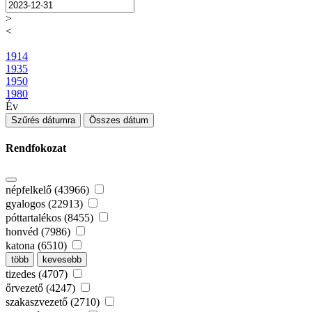
>
<
1914
1935
1950
1980
Év
Szűrés dátumra
Összes dátum
Rendfokozat
népfelkelő (43966)
gyalogos (22913)
póttartalékos (8455)
honvéd (7986)
katona (6510)
több
kevesebb
tizedes (4707)
őrvezető (4247)
szakaszvezető (2710)