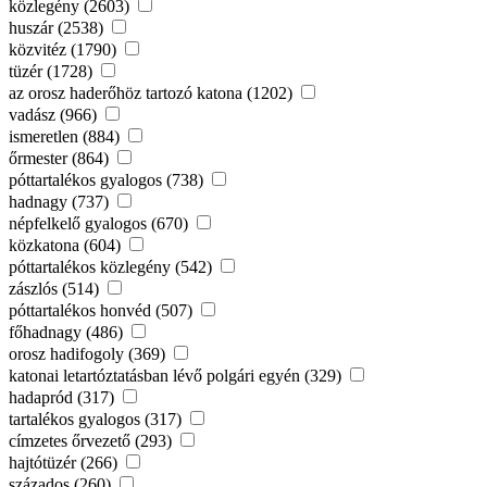
közlegény (2603)
huszár (2538)
közvitéz (1790)
tüzér (1728)
az orosz haderőhöz tartozó katona (1202)
vadász (966)
ismeretlen (884)
őrmester (864)
póttartalékos gyalogos (738)
hadnagy (737)
népfelkelő gyalogos (670)
közkatona (604)
póttartalékos közlegény (542)
zászlós (514)
póttartalékos honvéd (507)
főhadnagy (486)
orosz hadifogoly (369)
katonai letartóztatásban lévő polgári egyén (329)
hadapród (317)
tartalékos gyalogos (317)
címzetes őrvezető (293)
hajtótüzér (266)
százados (260)