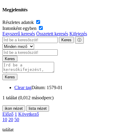
Megjelenítés
Részletes adatok
Iratonként egyben
Egyszerű keresés
Összetett keresés
Kifejezés
Keres
ⓘ
Keres
Keres
Clear tag
Dátum: 1579-01
1 találat
(0,012 másodperc)
ikon nézet
lista nézet
Előző
1
Következő
10
20
50
találat