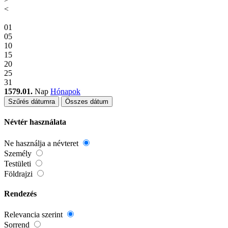
<
01
05
10
15
20
25
31
1579.01.
Nap
Hónapok
Szűrés dátumra
Összes dátum
Névtér használata
Ne használja a névteret
Személy
Testületi
Földrajzi
Rendezés
Relevancia szerint
Sorrend