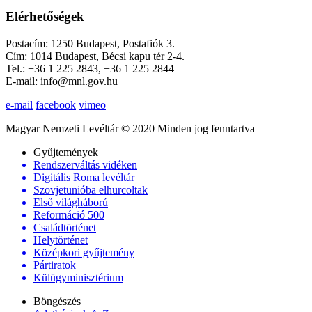
Elérhetőségek
Postacím: 1250 Budapest, Postafiók 3.
Cím: 1014 Budapest, Bécsi kapu tér 2-4.
Tel.: +36 1 225 2843, +36 1 225 2844
E-mail: info@mnl.gov.hu
e-mail
facebook
vimeo
Magyar Nemzeti Levéltár © 2020 Minden jog fenntartva
Gyűjtemények
Rendszerváltás vidéken
Digitális Roma levéltár
Szovjetunióba elhurcoltak
Első világháború
Reformáció 500
Családtörténet
Helytörténet
Középkori gyűjtemény
Pártiratok
Külügyminisztérium
Böngészés