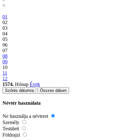
<
01
02
03
04
05
06
07
08
09
10
11
12
1574.
Hónap
Évek
Szűrés dátumra
Összes dátum
Névtér használata
Ne használja a névteret
Személy
Testületi
Földrajzi