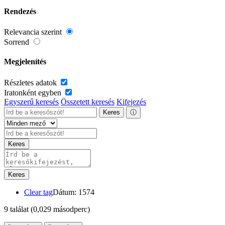
Rendezés
Relevancia szerint
Sorrend
Megjelenítés
Részletes adatok
Iratonként egyben
Egyszerű keresés
Összetett keresés
Kifejezés
Keres
ⓘ
Keres
Keres
Clear tag
Dátum: 1574
9 találat
(0,029 másodperc)