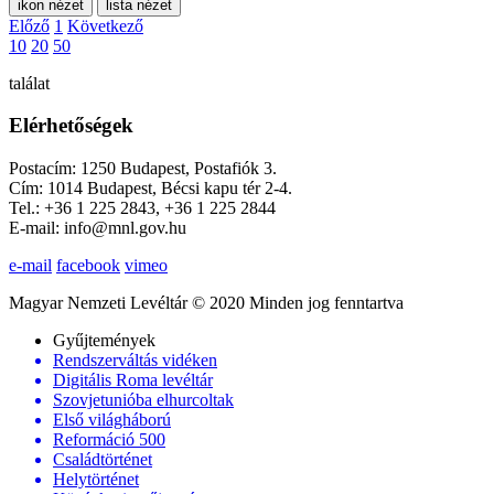
ikon nézet
lista nézet
Előző
1
Következő
10
20
50
találat
Elérhetőségek
Postacím: 1250 Budapest, Postafiók 3.
Cím: 1014 Budapest, Bécsi kapu tér 2-4.
Tel.: +36 1 225 2843, +36 1 225 2844
E-mail: info@mnl.gov.hu
e-mail
facebook
vimeo
Magyar Nemzeti Levéltár © 2020 Minden jog fenntartva
Gyűjtemények
Rendszerváltás vidéken
Digitális Roma levéltár
Szovjetunióba elhurcoltak
Első világháború
Reformáció 500
Családtörténet
Helytörténet