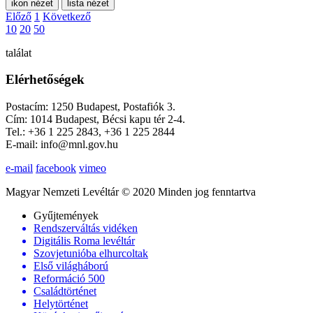
ikon nézet
lista nézet
Előző
1
Következő
10
20
50
találat
Elérhetőségek
Postacím: 1250 Budapest, Postafiók 3.
Cím: 1014 Budapest, Bécsi kapu tér 2-4.
Tel.: +36 1 225 2843, +36 1 225 2844
E-mail: info@mnl.gov.hu
e-mail
facebook
vimeo
Magyar Nemzeti Levéltár © 2020 Minden jog fenntartva
Gyűjtemények
Rendszerváltás vidéken
Digitális Roma levéltár
Szovjetunióba elhurcoltak
Első világháború
Reformáció 500
Családtörténet
Helytörténet