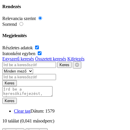
Rendezés
Relevancia szerint
Sorrend
Megjelenítés
Részletes adatok
Iratonként egyben
Egyszerű keresés
Összetett keresés
Kifejezés
Keres
ⓘ
Keres
Keres
Clear tag
Dátum: 1579
10 találat
(0,041 másodperc)