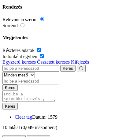
Rendezés
Relevancia szerint
Sorrend
Megjelenítés
Részletes adatok
Iratonként egyben
Egyszerű keresés
Összetett keresés
Kifejezés
Keres
ⓘ
Keres
Keres
Clear tag
Dátum: 1579
10 találat
(0,049 másodperc)