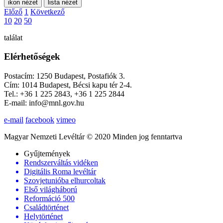
ikon nézet
lista nézet
Előző
1
Következő
10
20
50
találat
Elérhetőségek
Postacím: 1250 Budapest, Postafiók 3.
Cím: 1014 Budapest, Bécsi kapu tér 2-4.
Tel.: +36 1 225 2843, +36 1 225 2844
E-mail: info@mnl.gov.hu
e-mail
facebook
vimeo
Magyar Nemzeti Levéltár © 2020 Minden jog fenntartva
Gyűjtemények
Rendszerváltás vidéken
Digitális Roma levéltár
Szovjetunióba elhurcoltak
Első világháború
Reformáció 500
Családtörténet
Helytörténet