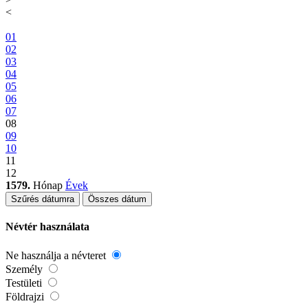
<
01
02
03
04
05
06
07
08
09
10
11
12
1579.
Hónap
Évek
Szűrés dátumra
Összes dátum
Névtér használata
Ne használja a névteret
Személy
Testületi
Földrajzi