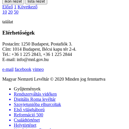
ikon nézet
lista nézet
Előző
1
Következő
10
20
50
találat
Elérhetőségek
Postacím: 1250 Budapest, Postafiók 3.
Cím: 1014 Budapest, Bécsi kapu tér 2-4.
Tel.: +36 1 225 2843, +36 1 225 2844
E-mail: info@mnl.gov.hu
e-mail
facebook
vimeo
Magyar Nemzeti Levéltár © 2020 Minden jog fenntartva
Gyűjtemények
Rendszerváltás vidéken
Digitális Roma levéltár
Szovjetunióba elhurcoltak
Első világháború
Reformáció 500
Családtörténet
Helytörténet