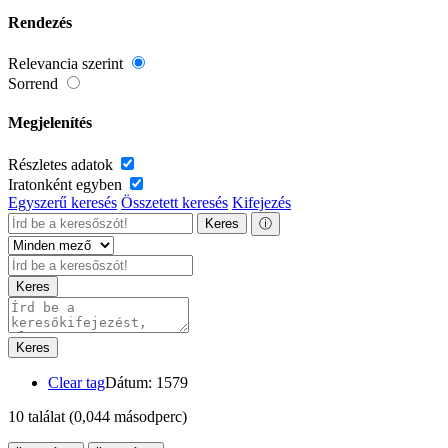
Rendezés
Relevancia szerint
Sorrend
Megjelenítés
Részletes adatok
Iratonként egyben
Egyszerű keresés
Összetett keresés
Kifejezés
Keres
ⓘ
Keres
Keres
Clear tag
Dátum: 1579
10 találat
(0,044 másodperc)