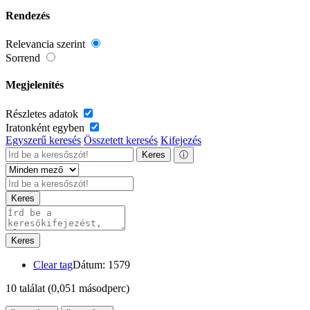
Rendezés
Relevancia szerint
Sorrend
Megjelenítés
Részletes adatok
Iratonként egyben
Egyszerű keresés
Összetett keresés
Kifejezés
Keres
ⓘ
Keres
Keres
Clear tag
Dátum: 1579
10 találat
(0,051 másodperc)