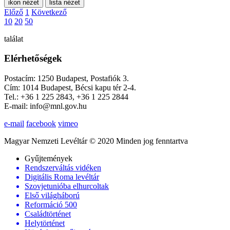
ikon nézet
lista nézet
Előző
1
Következő
10
20
50
találat
Elérhetőségek
Postacím: 1250 Budapest, Postafiók 3.
Cím: 1014 Budapest, Bécsi kapu tér 2-4.
Tel.: +36 1 225 2843, +36 1 225 2844
E-mail: info@mnl.gov.hu
e-mail
facebook
vimeo
Magyar Nemzeti Levéltár © 2020 Minden jog fenntartva
Gyűjtemények
Rendszerváltás vidéken
Digitális Roma levéltár
Szovjetunióba elhurcoltak
Első világháború
Reformáció 500
Családtörténet
Helytörténet