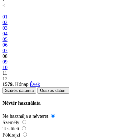
<
01
02
03
04
05
06
07
08
09
10
11
12
1579.
Hónap
Évek
Szűrés dátumra
Összes dátum
Névtér használata
Ne használja a névteret
Személy
Testületi
Földrajzi