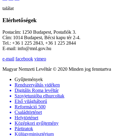
találat
Elérhetőségek
Postacím: 1250 Budapest, Postafiók 3.
Cím: 1014 Budapest, Bécsi kapu tér 2-4.
Tel.: +36 1 225 2843, +36 1 225 2844
E-mail: info@mnl.gov.hu
e-mail
facebook
vimeo
Magyar Nemzeti Levéltár © 2020 Minden jog fenntartva
Gyűjtemények
Rendszerváltás vidéken
Digitális Roma levéltár
Szovjetunióba elhurcoltak
Első világháború
Reformáció 500
Családtörténet
Helytörténet
Középkori gyűjtemény
Pártiratok
Külügyminisztérium