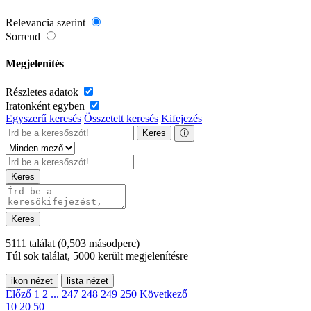
Relevancia szerint
Sorrend
Megjelenítés
Részletes adatok
Iratonként egyben
Egyszerű keresés
Összetett keresés
Kifejezés
Keres
ⓘ
Keres
Keres
5111 találat
(0,503 másodperc)
Túl sok találat, 5000 került megjelenítésre
ikon nézet
lista nézet
Előző
1
2
...
247
248
249
250
Következő
10
20
50