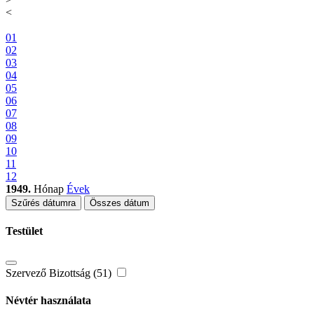
<
01
02
03
04
05
06
07
08
09
10
11
12
1949.
Hónap
Évek
Szűrés dátumra
Összes dátum
Testület
Szervező Bizottság (51)
Névtér használata