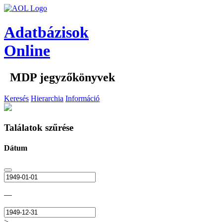
Adatbázisok
Online
MDP jegyzőkönyvek
Keresés
Hierarchia
Információ
Találatok szűrése
Dátum
—
>