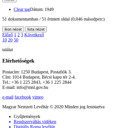
Clear tag
Dátum: 1949
51 dokumentumban / 51 érintett oldal
(0,046 másodperc)
ikon nézet
lista nézet
Előző
1
2
3
Következő
10
20
50
találat
Elérhetőségek
Postacím: 1250 Budapest, Postafiók 3.
Cím: 1014 Budapest, Bécsi kapu tér 2-4.
Tel.: +36 1 225 2843, +36 1 225 2844
E-mail: info@mnl.gov.hu
e-mail
facebook
vimeo
Magyar Nemzeti Levéltár © 2020 Minden jog fenntartva
Gyűjtemények
Rendszerváltás vidéken
Digitális Roma levéltár