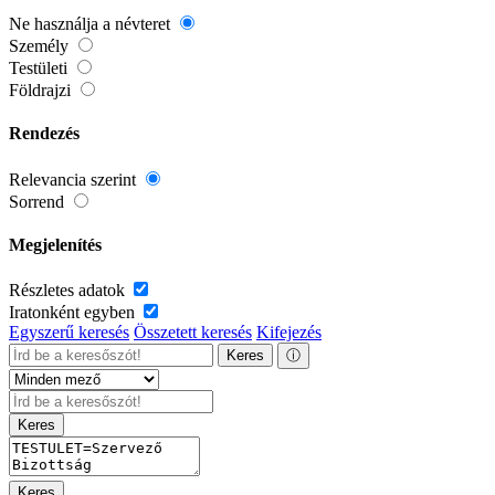
Ne használja a névteret
Személy
Testületi
Földrajzi
Rendezés
Relevancia szerint
Sorrend
Megjelenítés
Részletes adatok
Iratonként egyben
Egyszerű keresés
Összetett keresés
Kifejezés
Keres
ⓘ
Keres
Keres