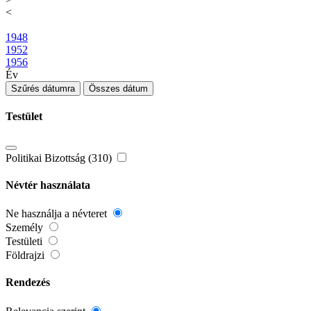
<
1948
1952
1956
Év
Szűrés dátumra
Összes dátum
Testület
Politikai Bizottság (310)
Névtér használata
Ne használja a névteret
Személy
Testületi
Földrajzi
Rendezés