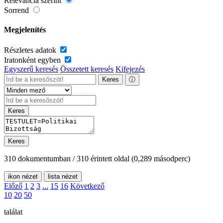
Relevancia szerint
Sorrend
Megjelenítés
Részletes adatok
Iratonként egyben
Egyszerű keresés
Összetett keresés
Kifejezés
Keres
ⓘ
Keres
Keres
310 dokumentumban / 310 érintett oldal
(0,289 másodperc)
ikon nézet
lista nézet
Előző
1
2
3
...
15
16
Következő
10
20
50
találat