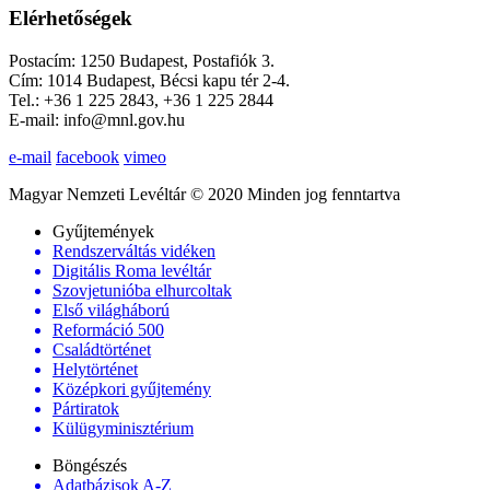
Elérhetőségek
Postacím: 1250 Budapest, Postafiók 3.
Cím: 1014 Budapest, Bécsi kapu tér 2-4.
Tel.: +36 1 225 2843, +36 1 225 2844
E-mail: info@mnl.gov.hu
e-mail
facebook
vimeo
Magyar Nemzeti Levéltár © 2020 Minden jog fenntartva
Gyűjtemények
Rendszerváltás vidéken
Digitális Roma levéltár
Szovjetunióba elhurcoltak
Első világháború
Reformáció 500
Családtörténet
Helytörténet
Középkori gyűjtemény
Pártiratok
Külügyminisztérium
Böngészés
Adatbázisok A-Z