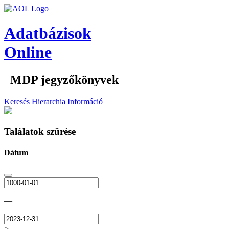
Adatbázisok
Online
MDP jegyzőkönyvek
Keresés
Hierarchia
Információ
Találatok szűrése
Dátum
—
>