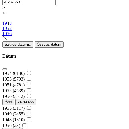
>
<
1948
1952
1956
Év
Szűrés dátumra
Összes dátum
Dátum
1954 (6136)
1953 (5793)
1951 (4781)
1952 (4539)
1950 (3512)
több
kevesebb
1955 (3117)
1949 (2455)
1948 (1310)
1956 (23)