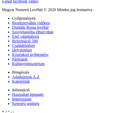
e-mail
facebook
vimeo
Magyar Nemzeti Levéltár © 2020 Minden jog fenntartva
Gyűjtemények
Rendszerváltás vidéken
Digitális Roma levéltár
Szovjetunióba elhurcoltak
Első világháború
Reformáció 500
Családtörténet
Helytörténet
Középkori gyűjtemény
Pártiratok
Külügyminisztérium
Böngészés
Adatbázisok A-Z
Kategóriák
Információ
Használati útmutató
Impresszum
Keresési segítség
*
?
"
-
\