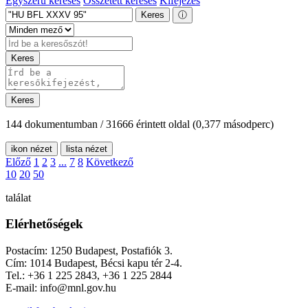
Egyszerű keresés
Összetett keresés
Kifejezés
Keres
ⓘ
Keres
Keres
144 dokumentumban / 31666 érintett oldal
(0,377 másodperc)
ikon nézet
lista nézet
Előző
1
2
3
...
7
8
Következő
10
20
50
találat
Elérhetőségek
Postacím: 1250 Budapest, Postafiók 3.
Cím: 1014 Budapest, Bécsi kapu tér 2-4.
Tel.: +36 1 225 2843, +36 1 225 2844
E-mail: info@mnl.gov.hu