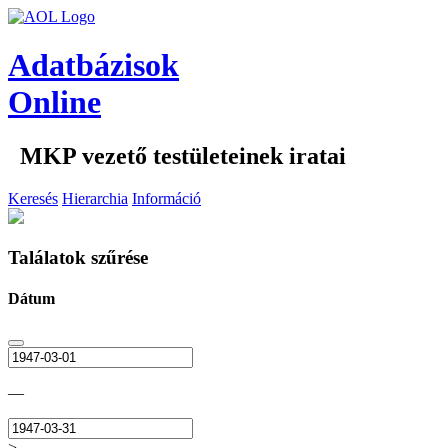
Adatbázisok
Online
MKP vezető testületeinek iratai
Keresés
Hierarchia
Információ
Találatok szűrése
Dátum
—
>