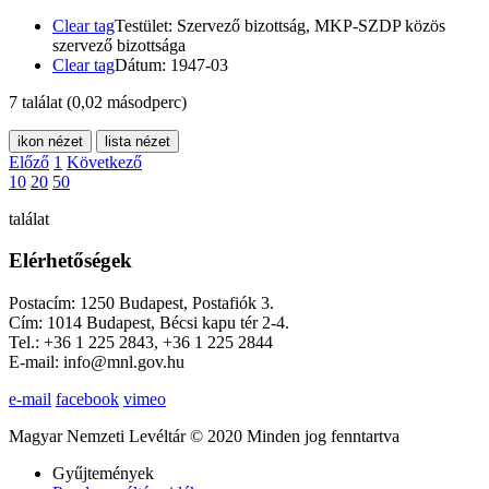
Clear tag
Testület: Szervező bizottság, MKP-SZDP közös
szervező bizottsága
Clear tag
Dátum: 1947-03
7 találat
(0,02 másodperc)
ikon nézet
lista nézet
Előző
1
Következő
10
20
50
találat
Elérhetőségek
Postacím: 1250 Budapest, Postafiók 3.
Cím: 1014 Budapest, Bécsi kapu tér 2-4.
Tel.: +36 1 225 2843, +36 1 225 2844
E-mail: info@mnl.gov.hu
e-mail
facebook
vimeo
Magyar Nemzeti Levéltár © 2020 Minden jog fenntartva
Gyűjtemények