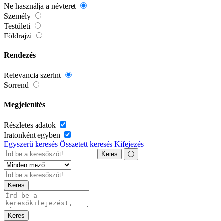
Ne használja a névteret
Személy
Testületi
Földrajzi
Rendezés
Relevancia szerint
Sorrend
Megjelenítés
Részletes adatok
Iratonként egyben
Egyszerű keresés
Összetett keresés
Kifejezés
Keres
ⓘ
Keres
Keres