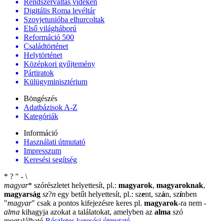
Rendszerváltás vidéken
Digitális Roma levéltár
Szovjetunióba elhurcoltak
Első világháború
Reformáció 500
Családtörténet
Helytörténet
Középkori gyűjtemény
Pártiratok
Külügyminisztérium
Böngészés
Adatbázisok A-Z
Kategóriák
Információ
Használati útmutató
Impresszum
Keresési segítség
*
?
"
-
\
magyar
*
szórészletet helyettesít, pl.:
magyarok
,
magyaroknak
,
magyarság
sz
?
n
egy betűt helyettesít, pl.: sz
e
nt, sz
á
n, sz
í
nben
"
magyar
"
csak a pontos kifejezésre keres pl.
magyarok
-ra nem
-
alma
kihagyja azokat a találatokat, amelyben az
alma
szó
megtalálható
Részletes keresési útmutató