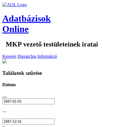
Adatbázisok
Online
MKP vezető testületeinek iratai
Keresés
Hierarchia
Információ
Találatok szűrése
Dátum
—
>