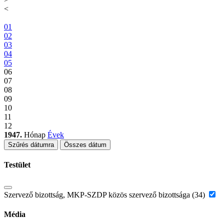
<
01
02
03
04
05
06
07
08
09
10
11
12
1947.
Hónap
Évek
Szűrés dátumra
Összes dátum
Testület
Szervező bizottság, MKP-SZDP közös szervező bizottsága (34)
Média