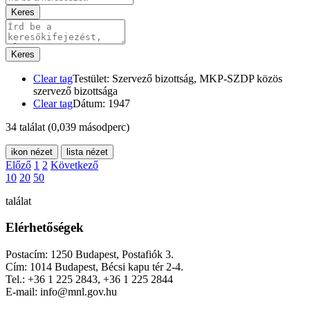
Keres
Keres
Clear tag
Testület: Szervező bizottság, MKP-SZDP közös
szervező bizottsága
Clear tag
Dátum: 1947
34 találat
(0,039 másodperc)
ikon nézet
lista nézet
Előző
1
2
Következő
10
20
50
találat
Elérhetőségek
Postacím: 1250 Budapest, Postafiók 3.
Cím: 1014 Budapest, Bécsi kapu tér 2-4.
Tel.: +36 1 225 2843, +36 1 225 2844
E-mail: info@mnl.gov.hu