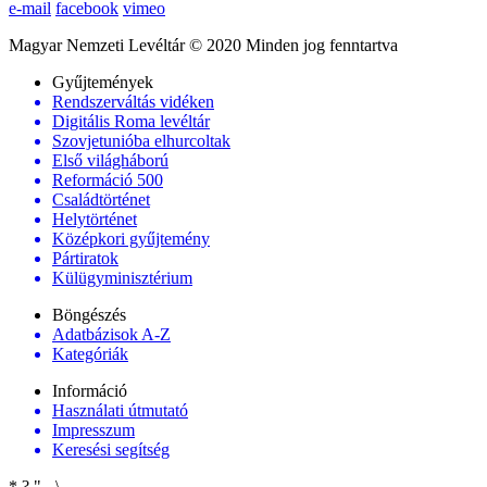
e-mail
facebook
vimeo
Magyar Nemzeti Levéltár © 2020 Minden jog fenntartva
Gyűjtemények
Rendszerváltás vidéken
Digitális Roma levéltár
Szovjetunióba elhurcoltak
Első világháború
Reformáció 500
Családtörténet
Helytörténet
Középkori gyűjtemény
Pártiratok
Külügyminisztérium
Böngészés
Adatbázisok A-Z
Kategóriák
Információ
Használati útmutató
Impresszum
Keresési segítség
*
?
"
-
\