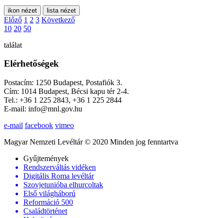
ikon nézet
lista nézet
Előző
1
2
3
Következő
10
20
50
találat
Elérhetőségek
Postacím: 1250 Budapest, Postafiók 3.
Cím: 1014 Budapest, Bécsi kapu tér 2-4.
Tel.: +36 1 225 2843, +36 1 225 2844
E-mail: info@mnl.gov.hu
e-mail
facebook
vimeo
Magyar Nemzeti Levéltár © 2020 Minden jog fenntartva
Gyűjtemények
Rendszerváltás vidéken
Digitális Roma levéltár
Szovjetunióba elhurcoltak
Első világháború
Reformáció 500
Családtörténet