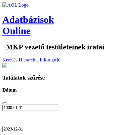
Adatbázisok
Online
MKP vezető testületeinek iratai
Keresés
Hierarchia
Információ
Találatok szűrése
Dátum
—
>