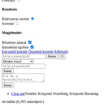
Földrajzi
Rendezés
Relevancia szerint
Sorrend
Megjelenítés
Részletes adatok
Iratonként egyben
Egyszerű keresés
Összetett keresés
Kifejezés
Keres
ⓘ
Keres
Keres
Clear tag
Testület: Központi Vezetőség, Központi Bizottság
44 találat
(0,295 másodperc)