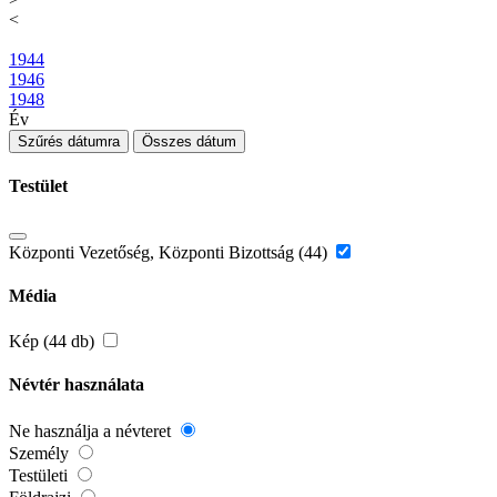
<
1944
1946
1948
Év
Szűrés dátumra
Összes dátum
Testület
Központi Vezetőség, Központi Bizottság (44)
Média
Kép (44 db)
Névtér használata
Ne használja a névteret
Személy
Testületi