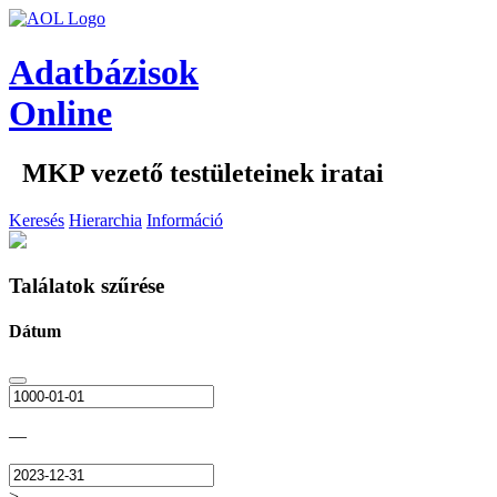
Adatbázisok
Online
MKP vezető testületeinek iratai
Keresés
Hierarchia
Információ
Találatok szűrése
Dátum
—
>