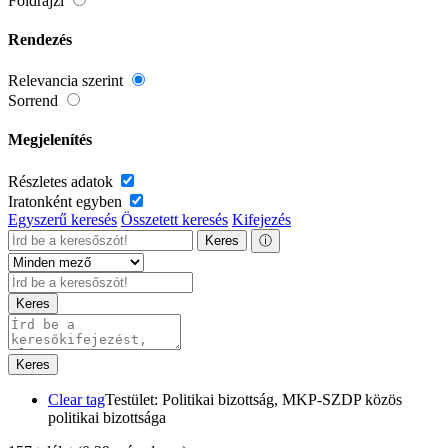
Földrajzi
Rendezés
Relevancia szerint
Sorrend
Megjelenítés
Részletes adatok
Iratonként egyben
Egyszerű keresés
Összetett keresés
Kifejezés
Keres
ⓘ
Keres
Keres
Clear tag
Testület: Politikai bizottság, MKP-SZDP közös
politikai bizottsága