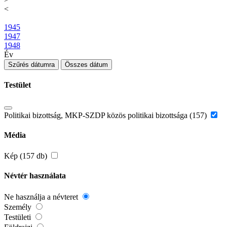
<
1945
1947
1948
Év
Szűrés dátumra
Összes dátum
Testület
Politikai bizottság, MKP-SZDP közös politikai bizottsága (157)
Média
Kép (157 db)
Névtér használata
Ne használja a névteret
Személy
Testületi