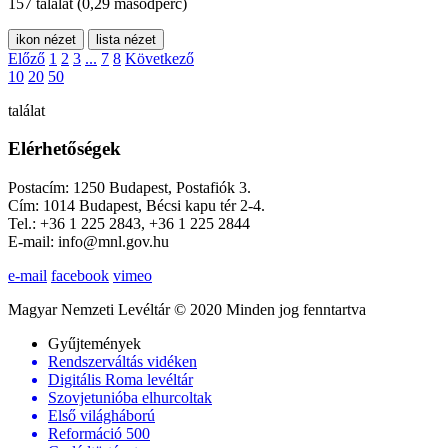
157 találat
(0,29 másodperc)
ikon nézet
lista nézet
Előző
1
2
3
...
7
8
Következő
10
20
50
találat
Elérhetőségek
Postacím: 1250 Budapest, Postafiók 3.
Cím: 1014 Budapest, Bécsi kapu tér 2-4.
Tel.: +36 1 225 2843, +36 1 225 2844
E-mail: info@mnl.gov.hu
e-mail
facebook
vimeo
Magyar Nemzeti Levéltár © 2020 Minden jog fenntartva
Gyűjtemények
Rendszerváltás vidéken
Digitális Roma levéltár
Szovjetunióba elhurcoltak
Első világháború
Reformáció 500