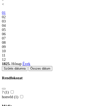
<
01
02
03
04
05
06
07
08
09
10
11
12
1825.
Hónap
Évek
Szűrés dátumra
Összes dátum
Rendfokozat
? (1)
honvéd (1)