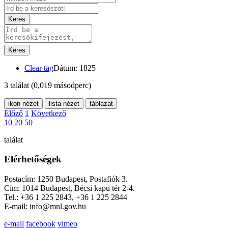
Keres
Keres
Clear tag
Dátum: 1825
3 találat
(0,019 másodperc)
ikon nézet
lista nézet
táblázat
Előző
1
Következő
10
20
50
találat
Elérhetőségek
Postacím: 1250 Budapest, Postafiók 3.
Cím: 1014 Budapest, Bécsi kapu tér 2-4.
Tel.: +36 1 225 2843, +36 1 225 2844
E-mail: info@mnl.gov.hu
e-mail
facebook
vimeo