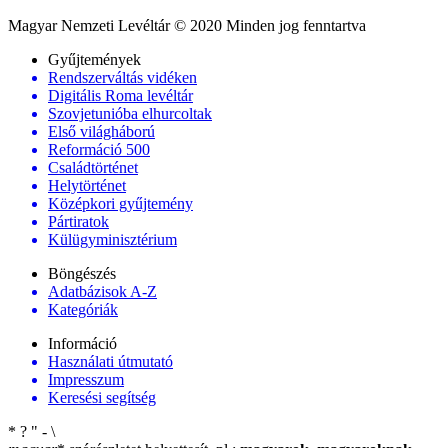
Magyar Nemzeti Levéltár © 2020 Minden jog fenntartva
Gyűjtemények
Rendszerváltás vidéken
Digitális Roma levéltár
Szovjetunióba elhurcoltak
Első világháború
Reformáció 500
Családtörténet
Helytörténet
Középkori gyűjtemény
Pártiratok
Külügyminisztérium
Böngészés
Adatbázisok A-Z
Kategóriák
Információ
Használati útmutató
Impresszum
Keresési segítség
*
?
"
-
\