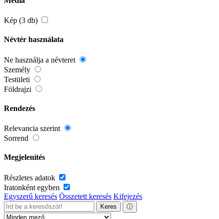
Média
Kép (3 db)
Névtér használata
Ne használja a névteret
Személy
Testületi
Földrajzi
Rendezés
Relevancia szerint
Sorrend
Megjelenítés
Részletes adatok
Iratonként egyben
Egyszerű keresés
Összetett keresés
Kifejezés
Keres
ⓘ