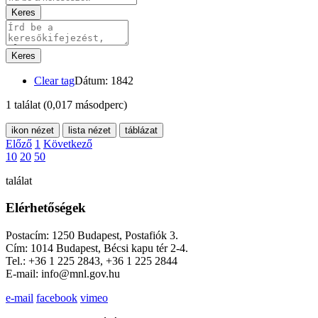
Keres
Keres
Clear tag
Dátum: 1842
1 találat
(0,017 másodperc)
ikon nézet
lista nézet
táblázat
Előző
1
Következő
10
20
50
találat
Elérhetőségek
Postacím: 1250 Budapest, Postafiók 3.
Cím: 1014 Budapest, Bécsi kapu tér 2-4.
Tel.: +36 1 225 2843, +36 1 225 2844
E-mail: info@mnl.gov.hu
e-mail
facebook
vimeo