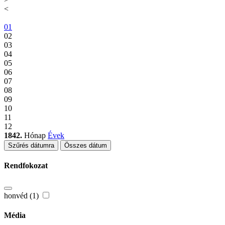
<
01
02
03
04
05
06
07
08
09
10
11
12
1842.
Hónap
Évek
Szűrés dátumra
Összes dátum
Rendfokozat
honvéd (1)
Média