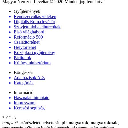
Magyar Nemzeti Levéltár © 2020 Minden jog fenntartva
Gyűjtemények
Rendszerváltás vidéken
Digitális Roma levéltár
Szovjetunióba elhurcoltak
Első világháború
Reformáció 500
Családtörténet
Helytörténet
Középkori gyűjtemény
Pártiratok
Külügyminisztérium
Böngészés
Adatbázisok A-Z
Kategóriák
Információ
Használati útmutató
Impresszum
Keresési segítség
*
?
"
-
\
magyar
*
szórészletet helyettesít, pl.:
magyarok
,
magyaroknak
,
magyarság
sz
?
n
egy betűt helyettesít, pl.: sz
e
nt, sz
á
n, sz
í
nben