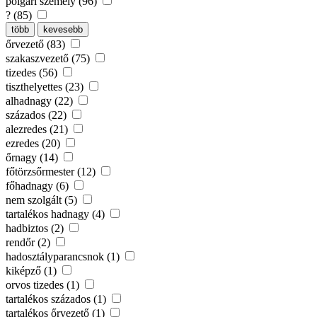
polgári személy (96)
? (85)
több
kevesebb
őrvezető (83)
szakaszvezető (75)
tizedes (56)
tiszthelyettes (23)
alhadnagy (22)
százados (22)
alezredes (21)
ezredes (20)
őrnagy (14)
főtörzsőrmester (12)
főhadnagy (6)
nem szolgált (5)
tartalékos hadnagy (4)
hadbiztos (2)
rendőr (2)
hadosztályparancsnok (1)
kiképző (1)
orvos tizedes (1)
tartalékos százados (1)
tartalékos őrvezető (1)