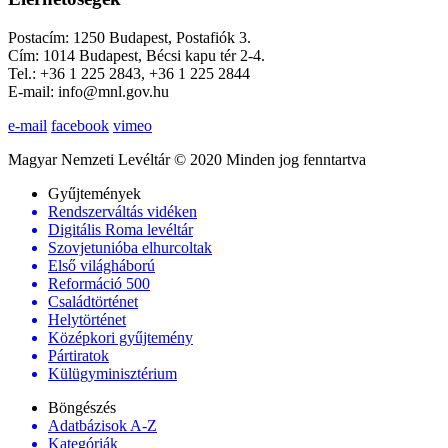
Postacím: 1250 Budapest, Postafiók 3.
Cím: 1014 Budapest, Bécsi kapu tér 2-4.
Tel.: +36 1 225 2843, +36 1 225 2844
E-mail: info@mnl.gov.hu
e-mail
facebook
vimeo
Magyar Nemzeti Levéltár © 2020 Minden jog fenntartva
Gyűjtemények
Rendszerváltás vidéken
Digitális Roma levéltár
Szovjetunióba elhurcoltak
Első világháború
Reformáció 500
Családtörténet
Helytörténet
Középkori gyűjtemény
Pártiratok
Külügyminisztérium
Böngészés
Adatbázisok A-Z
Kategóriák