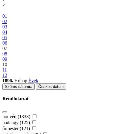
<
01
02
03
04
05
06
07
08
09
10
11
12
1896.
Hónap
Évek
Szűrés dátumra
Összes dátum
Rendfokozat
honvéd (1338)
hadnagy (125)
őrmester (121)