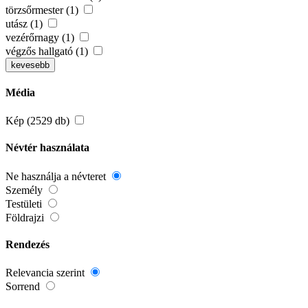
törzsőrmester (1)
utász (1)
vezérőrnagy (1)
végzős hallgató (1)
kevesebb
Média
Kép (2529 db)
Névtér használata
Ne használja a névteret
Személy
Testületi
Földrajzi
Rendezés
Relevancia szerint
Sorrend