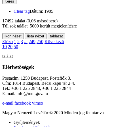
Keres
Clear tag
Dátum: 1905
17492 találat
(0,06 másodperc)
Túl sok találat, 5000 került megjelenítésre
ikon nézet
lista nézet
táblázat
Előző
1
2
3
...
249
250
Következő
10
20
50
találat
Elérhetőségek
Postacím: 1250 Budapest, Postafiók 3.
Cím: 1014 Budapest, Bécsi kapu tér 2-4.
Tel.: +36 1 225 2843, +36 1 225 2844
E-mail: info@mnl.gov.hu
e-mail
facebook
vimeo
Magyar Nemzeti Levéltár © 2020 Minden jog fenntartva
Gyűjtemények