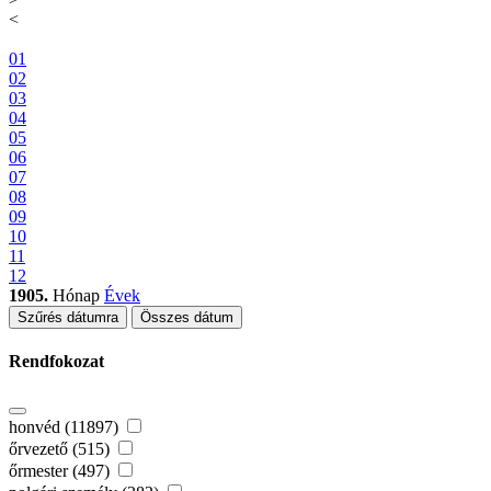
<
01
02
03
04
05
06
07
08
09
10
11
12
1905.
Hónap
Évek
Szűrés dátumra
Összes dátum
Rendfokozat
honvéd (11897)
őrvezető (515)
őrmester (497)