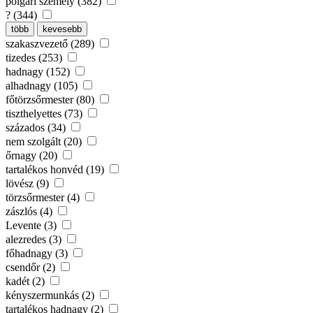
polgári személy (382)
? (344)
több
kevesebb
szakaszvezető (289)
tizedes (253)
hadnagy (152)
alhadnagy (105)
főtörzsőrmester (80)
tiszthelyettes (73)
százados (34)
nem szolgált (20)
őrnagy (20)
tartalékos honvéd (19)
lövész (9)
törzsőrmester (4)
zászlós (4)
Levente (3)
alezredes (3)
főhadnagy (3)
csendőr (2)
kadét (2)
kényszermunkás (2)
tartalékos hadnagy (2)