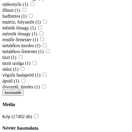
ejtőernyős (1)
főtiszt (1)
hadbiztos (1)
matróz, folyamőr (1)
ménök őrnagy (1)
mérnök őrnagy (1)
rendőr őrmester (1)
tartalékos tizedes (1)
tartalékos őrmester (1)
tiszt (1)
tiszti szolga (1)
utász (1)
végzős hadapród (1)
ápoló (1)
őrvezető, tizedes (1)
kevesebb
Média
Kép (17492 db)
Névtér használata