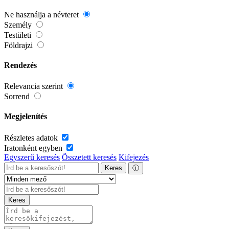
Ne használja a névteret
Személy
Testületi
Földrajzi
Rendezés
Relevancia szerint
Sorrend
Megjelenítés
Részletes adatok
Iratonként egyben
Egyszerű keresés
Összetett keresés
Kifejezés
Keres
ⓘ
Keres