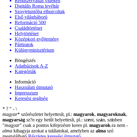
Rendszerváltás vidéken
Digitális Roma levéltár
Szovjetunióba elhurcoltak
Első világháború
Reformáció 500
Családtörténet
Helytörténet
Középkori gyűjtemény
Pártiratok
Külügyminisztérium
Böngészés
Adatbázisok A-Z
Kategóriák
Információ
Használati útmutató
Impresszum
Keresési segítség
*
?
"
-
\
magyar
*
szórészletet helyettesít, pl.:
magyarok
,
magyaroknak
,
magyarság
sz
?
n
egy betűt helyettesít, pl.: sz
e
nt, sz
á
n, sz
í
nben
"
magyar
"
csak a pontos kifejezésre keres pl.
magyarok
-ra nem
-
alma
kihagyja azokat a találatokat, amelyben az
alma
szó
megtalálható
Részletes keresési útmutató