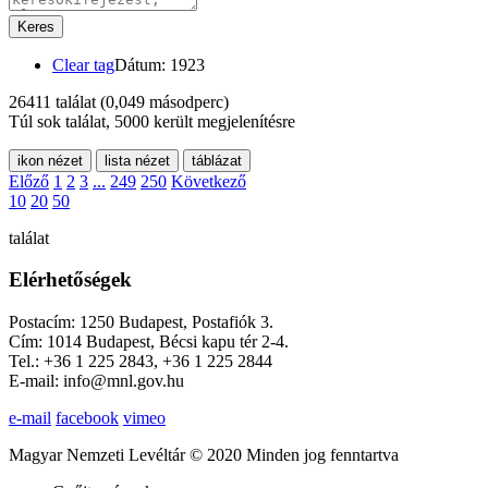
Keres
Clear tag
Dátum: 1923
26411 találat
(0,049 másodperc)
Túl sok találat, 5000 került megjelenítésre
ikon nézet
lista nézet
táblázat
Előző
1
2
3
...
249
250
Következő
10
20
50
találat
Elérhetőségek
Postacím: 1250 Budapest, Postafiók 3.
Cím: 1014 Budapest, Bécsi kapu tér 2-4.
Tel.: +36 1 225 2843, +36 1 225 2844
E-mail: info@mnl.gov.hu
e-mail
facebook
vimeo
Magyar Nemzeti Levéltár © 2020 Minden jog fenntartva