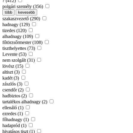
? (412)
polgári személy (356)
több
kevesebb
szakaszvezető (290)
hadnagy (129)
tizedes (120)
alhadnagy (109)
főtörzsőrmester (108)
tiszthelyettes (73)
Levente (53)
nem szolgált (31)
lövész (15)
altiszt (3)
kadét (3)
zászlós (3)
csendőr (2)
hadbiztos (2)
tartalékos alhadnagy (2)
ellenáló (1)
ezredes (1)
főhadnagy (1)
hadapród (1)
hivatásos tiszt (1)