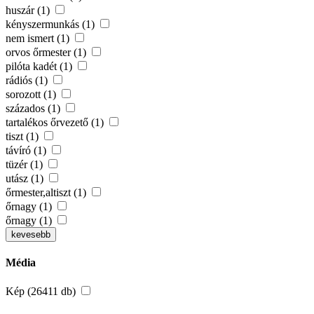
huszár (1)
kényszermunkás (1)
nem ismert (1)
orvos őrmester (1)
pilóta kadét (1)
rádiós (1)
sorozott (1)
százados (1)
tartalékos őrvezető (1)
tiszt (1)
távíró (1)
tüzér (1)
utász (1)
őrmester,altiszt (1)
őrnagy (1)
őrnagy (1)
kevesebb
Média
Kép (26411 db)