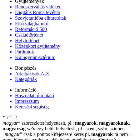
Gyűjtemények
Rendszerváltás vidéken
Digitális Roma levéltár
Szovjetunióba elhurcoltak
Első világháború
Reformáció 500
Családtörténet
Helytörténet
Középkori gyűjtemény
Pártiratok
Külügyminisztérium
Böngészés
Adatbázisok A-Z
Kategóriák
Információ
Használati útmutató
Impresszum
Keresési segítség
*
?
"
-
\
magyar
*
szórészletet helyettesít, pl.:
magyarok
,
magyaroknak
,
magyarság
sz
?
n
egy betűt helyettesít, pl.: sz
e
nt, sz
á
n, sz
í
nben
"
magyar
"
csak a pontos kifejezésre keres pl.
magyarok
-ra nem
-
alma
kihagyja azokat a találatokat, amelyben az
alma
szó