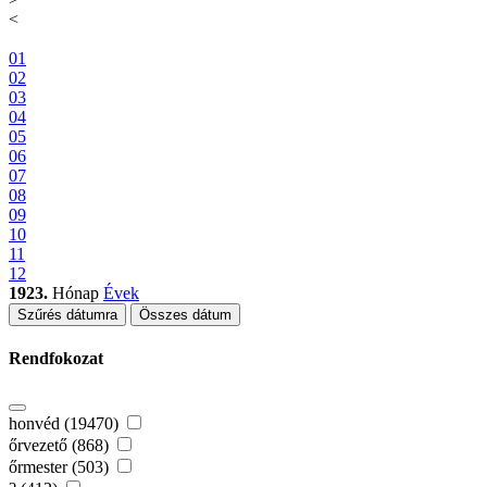
<
01
02
03
04
05
06
07
08
09
10
11
12
1923.
Hónap
Évek
Szűrés dátumra
Összes dátum
Rendfokozat
honvéd (19470)
őrvezető (868)
őrmester (503)