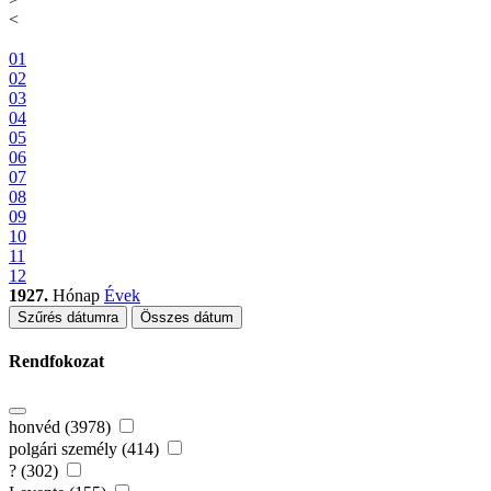
<
01
02
03
04
05
06
07
08
09
10
11
12
1927.
Hónap
Évek
Szűrés dátumra
Összes dátum
Rendfokozat
honvéd (3978)
polgári személy (414)
? (302)