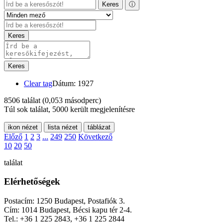
Keres
ⓘ
Keres
Keres
Clear tag
Dátum: 1927
8506 találat
(0,053 másodperc)
Túl sok találat, 5000 került megjelenítésre
ikon nézet
lista nézet
táblázat
Előző
1
2
3
...
249
250
Következő
10
20
50
találat
Elérhetőségek
Postacím: 1250 Budapest, Postafiók 3.
Cím: 1014 Budapest, Bécsi kapu tér 2-4.
Tel.: +36 1 225 2843, +36 1 225 2844