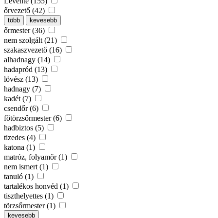
Levente (155)
őrvezető (42)
több
kevesebb
őrmester (36)
nem szolgált (21)
szakaszvezető (16)
alhadnagy (14)
hadapród (13)
lövész (13)
hadnagy (7)
kadét (7)
csendőr (6)
főtörzsőrmester (6)
hadbiztos (5)
tizedes (4)
katona (1)
matróz, folyamőr (1)
nem ismert (1)
tanuló (1)
tartalékos honvéd (1)
tiszthelyettes (1)
törzsőrmester (1)
kevesebb