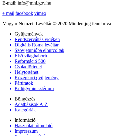
E-mail: info@mnl.gov.hu
e-mail
facebook
vimeo
Magyar Nemzeti Levéltár © 2020 Minden jog fenntartva
Gyűjtemények
Rendszerváltás vidéken
Digitális Roma levéltár
Szovjetunióba elhurcoltak
Első világháború
Reformáció 500
Családtörténet
Helytörténet
Középkori gyűjtemény
Pártiratok
Külügyminisztérium
Böngészés
Adatbázisok A-Z
Kategóriák
Információ
Használati útmutató
Impresszum