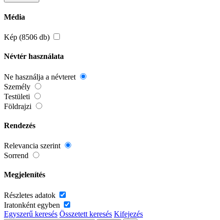
Média
Kép (8506 db)
Névtér használata
Ne használja a névteret
Személy
Testületi
Földrajzi
Rendezés
Relevancia szerint
Sorrend
Megjelenítés
Részletes adatok
Iratonként egyben
Egyszerű keresés
Összetett keresés
Kifejezés