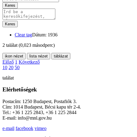
Keres
Keres
Clear tag
Dátum: 1936
2 találat
(0,023 másodperc)
ikon nézet
lista nézet
táblázat
Előző
1
Következő
10
20
50
találat
Elérhetőségek
Postacím: 1250 Budapest, Postafiók 3.
Cím: 1014 Budapest, Bécsi kapu tér 2-4.
Tel.: +36 1 225 2843, +36 1 225 2844
E-mail: info@mnl.gov.hu
e-mail
facebook
vimeo