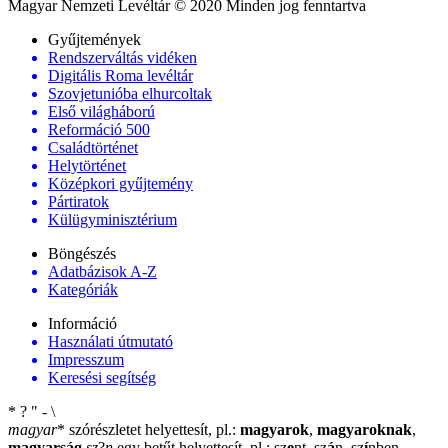
Magyar Nemzeti Levéltár © 2020 Minden jog fenntartva
Gyűjtemények
Rendszerváltás vidéken
Digitális Roma levéltár
Szovjetunióba elhurcoltak
Első világháború
Reformáció 500
Családtörténet
Helytörténet
Középkori gyűjtemény
Pártiratok
Külügyminisztérium
Böngészés
Adatbázisok A-Z
Kategóriák
Információ
Használati útmutató
Impresszum
Keresési segítség
*
?
"
-
\
magyar
*
szórészletet helyettesít, pl.:
magyarok
,
magyaroknak
,
magyarság
sz
?
n
egy betűt helyettesít, pl.: sz
e
nt, sz
á
n, sz
í
nben