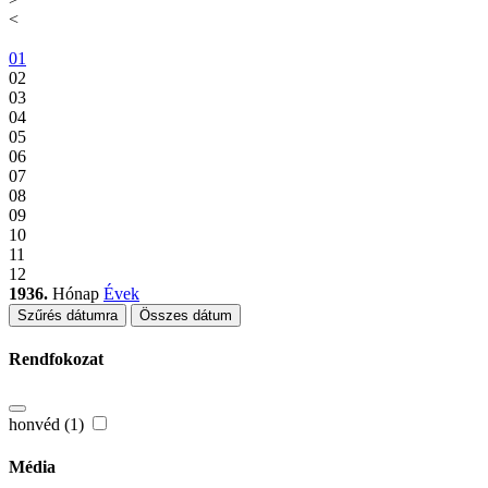
<
01
02
03
04
05
06
07
08
09
10
11
12
1936.
Hónap
Évek
Szűrés dátumra
Összes dátum
Rendfokozat
honvéd (1)
Média