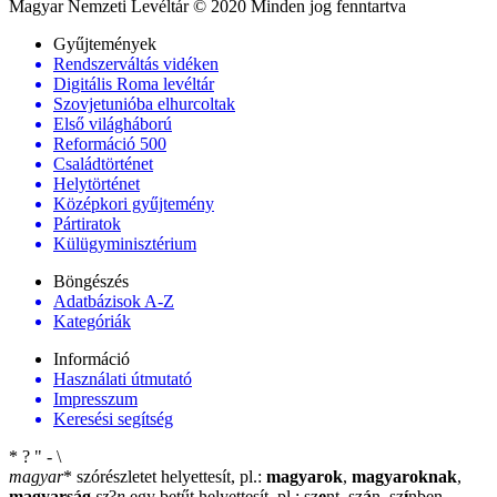
Magyar Nemzeti Levéltár © 2020 Minden jog fenntartva
Gyűjtemények
Rendszerváltás vidéken
Digitális Roma levéltár
Szovjetunióba elhurcoltak
Első világháború
Reformáció 500
Családtörténet
Helytörténet
Középkori gyűjtemény
Pártiratok
Külügyminisztérium
Böngészés
Adatbázisok A-Z
Kategóriák
Információ
Használati útmutató
Impresszum
Keresési segítség
*
?
"
-
\
magyar
*
szórészletet helyettesít, pl.:
magyarok
,
magyaroknak
,
magyarság
sz
?
n
egy betűt helyettesít, pl.: sz
e
nt, sz
á
n, sz
í
nben