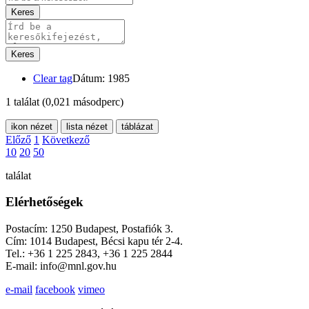
Keres
Keres
Clear tag
Dátum: 1985
1 találat
(0,021 másodperc)
ikon nézet
lista nézet
táblázat
Előző
1
Következő
10
20
50
találat
Elérhetőségek
Postacím: 1250 Budapest, Postafiók 3.
Cím: 1014 Budapest, Bécsi kapu tér 2-4.
Tel.: +36 1 225 2843, +36 1 225 2844
E-mail: info@mnl.gov.hu
e-mail
facebook
vimeo