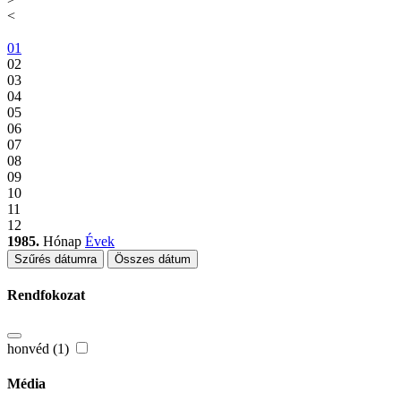
<
01
02
03
04
05
06
07
08
09
10
11
12
1985.
Hónap
Évek
Szűrés dátumra
Összes dátum
Rendfokozat
honvéd (1)
Média