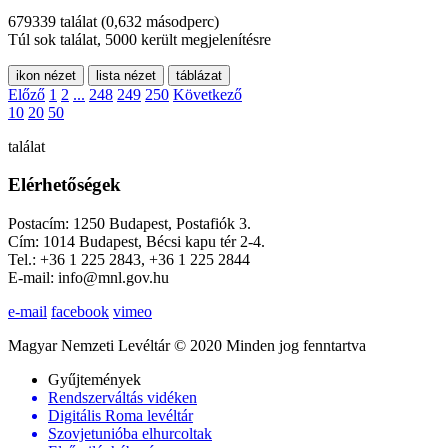
679339 találat
(0,632 másodperc)
Túl sok találat, 5000 került megjelenítésre
ikon nézet
lista nézet
táblázat
Előző
1
2
...
248
249
250
Következő
10
20
50
találat
Elérhetőségek
Postacím: 1250 Budapest, Postafiók 3.
Cím: 1014 Budapest, Bécsi kapu tér 2-4.
Tel.: +36 1 225 2843, +36 1 225 2844
E-mail: info@mnl.gov.hu
e-mail
facebook
vimeo
Magyar Nemzeti Levéltár © 2020 Minden jog fenntartva
Gyűjtemények
Rendszerváltás vidéken
Digitális Roma levéltár
Szovjetunióba elhurcoltak