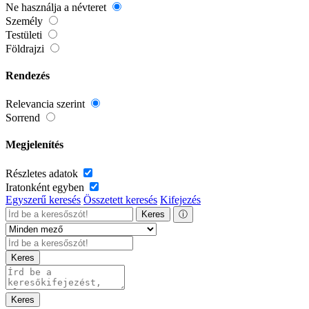
Ne használja a névteret
Személy
Testületi
Földrajzi
Rendezés
Relevancia szerint
Sorrend
Megjelenítés
Részletes adatok
Iratonként egyben
Egyszerű keresés
Összetett keresés
Kifejezés
Keres
ⓘ
Keres
Keres