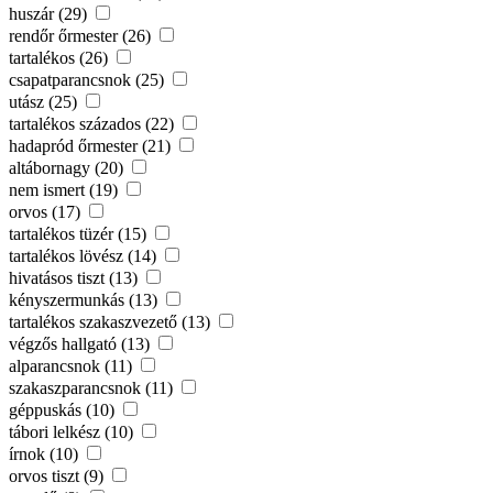
huszár (29)
rendőr őrmester (26)
tartalékos (26)
csapatparancsnok (25)
utász (25)
tartalékos százados (22)
hadapród őrmester (21)
altábornagy (20)
nem ismert (19)
orvos (17)
tartalékos tüzér (15)
tartalékos lövész (14)
hivatásos tiszt (13)
kényszermunkás (13)
tartalékos szakaszvezető (13)
végzős hallgató (13)
alparancsnok (11)
szakaszparancsnok (11)
géppuskás (10)
tábori lelkész (10)
írnok (10)
orvos tiszt (9)