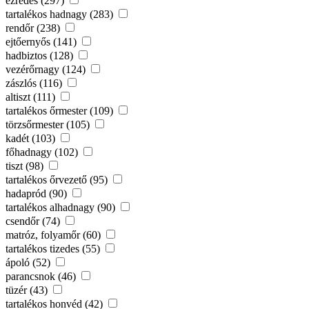
ezredes (297)
tartalékos hadnagy (283)
rendőr (238)
ejtőernyős (141)
hadbiztos (128)
vezérőrnagy (124)
zászlós (116)
altiszt (111)
tartalékos őrmester (109)
törzsőrmester (105)
kadét (103)
főhadnagy (102)
tiszt (98)
tartalékos őrvezető (95)
hadapród (90)
tartalékos alhadnagy (90)
csendőr (74)
matróz, folyamőr (60)
tartalékos tizedes (55)
ápoló (52)
parancsnok (46)
tüzér (43)
tartalékos honvéd (42)