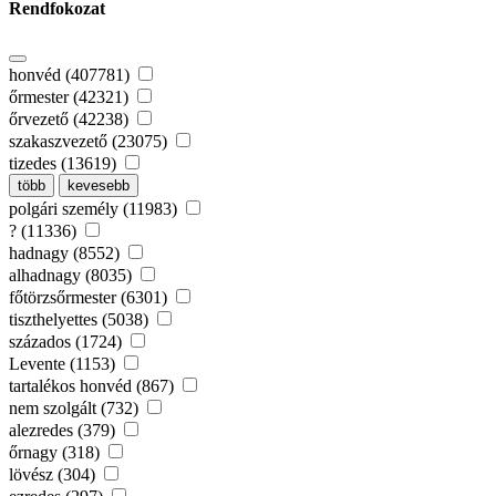
Rendfokozat
honvéd (407781)
őrmester (42321)
őrvezető (42238)
szakaszvezető (23075)
tizedes (13619)
több
kevesebb
polgári személy (11983)
? (11336)
hadnagy (8552)
alhadnagy (8035)
főtörzsőrmester (6301)
tiszthelyettes (5038)
százados (1724)
Levente (1153)
tartalékos honvéd (867)
nem szolgált (732)
alezredes (379)
őrnagy (318)
lövész (304)