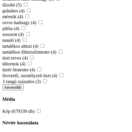
tűzoltó (5)
gránátos (4)
mérnök (4)
orvos hadnagy (4)
pilóta (4)
sorozott (4)
tanuló (4)
tartalékos altiszt (4)
tartalékos főtörzsőrmester (4)
tiszt orvos (4)
tábornok (4)
tüzér őrmester (4)
őrvezető, személyzeti tiszt (4)
3 rangú százados (3)
kevesebb
Média
Kép (679339 db)
Névtér használata