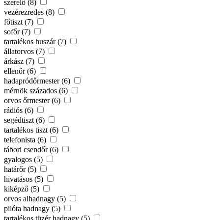
szerelő (8)
vezérezredes (8)
főtiszt (7)
sofőr (7)
tartalékos huszár (7)
állatorvos (7)
árkász (7)
ellenőr (6)
hadapródőrmester (6)
mérnök százados (6)
orvos őrmester (6)
rádiós (6)
segédtiszt (6)
tartalékos tiszt (6)
telefonista (6)
tábori csendőr (6)
gyalogos (5)
határőr (5)
hivatásos (5)
kiképző (5)
orvos alhadnagy (5)
pilóta hadnagy (5)
tartalékos tüzér hadnagy (5)