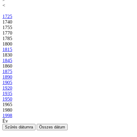
<
1725
1740
1755
1770
1785
1800
1815
1830
1845
1860
1875
1890
1905
1920
1935
1950
1965
1980
1998
Év
Szűrés dátumra
Összes dátum