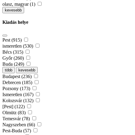
olasz, magyar (1)
kevesebb
Kiadás helye
Pest (915)
ismeretlen (530)
Bécs (315)
Győr (260)
Buda (249)
több
kevesebb
Budapest (236)
Debrecen (185)
Pozsony (173)
Ismeretlen (167)
Kolozsvár (132)
[Pest] (122)
Olmütz (83)
Temesvár (78)
Nagyszeben (66)
Pest-Buda (57)