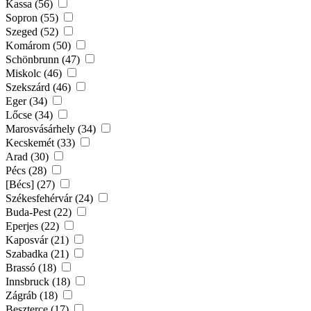
Kassa (56)
Sopron (55)
Szeged (52)
Komárom (50)
Schönbrunn (47)
Miskolc (46)
Szekszárd (46)
Eger (34)
Lőcse (34)
Marosvásárhely (34)
Kecskemét (33)
Arad (30)
Pécs (28)
[Bécs] (27)
Székesfehérvár (24)
Buda-Pest (22)
Eperjes (22)
Kaposvár (21)
Szabadka (21)
Brassó (18)
Innsbruck (18)
Zágráb (18)
Beszterce (17)