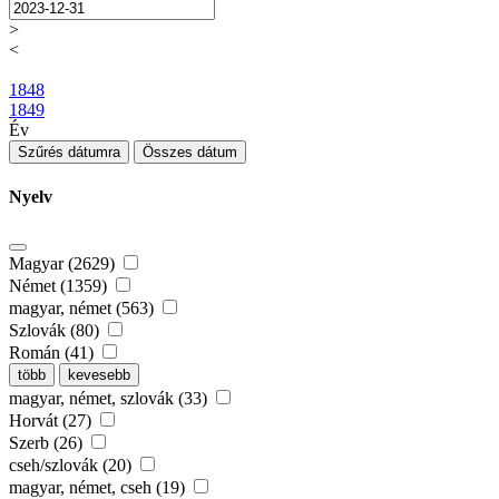
>
<
1848
1849
Év
Szűrés dátumra
Összes dátum
Nyelv
Magyar (2629)
Német (1359)
magyar, német (563)
Szlovák (80)
Román (41)
több
kevesebb
magyar, német, szlovák (33)
Horvát (27)
Szerb (26)
cseh/szlovák (20)
magyar, német, cseh (19)