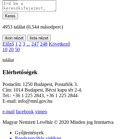
Keres
4953 találat
(0,544 másodperc)
ikon nézet
lista nézet
Előző
1
2
3
...
247
248
Következő
10
20
50
találat
Elérhetőségek
Postacím: 1250 Budapest, Postafiók 3.
Cím: 1014 Budapest, Bécsi kapu tér 2-4.
Tel.: +36 1 225 2843, +36 1 225 2844
E-mail: info@mnl.gov.hu
e-mail
facebook
vimeo
Magyar Nemzeti Levéltár © 2020 Minden jog fenntartva
Gyűjtemények
Rendszerváltás vidéken