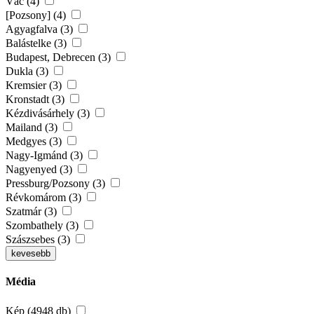
Vác (4)
[Pozsony] (4)
Agyagfalva (3)
Balástelke (3)
Budapest, Debrecen (3)
Dukla (3)
Kremsier (3)
Kronstadt (3)
Kézdivásárhely (3)
Mailand (3)
Medgyes (3)
Nagy-Igmánd (3)
Nagyenyed (3)
Pressburg/Pozsony (3)
Révkomárom (3)
Szatmár (3)
Szombathely (3)
Szászsebes (3)
kevesebb
Média
Kép (4948 db)