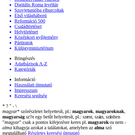
Digitális Roma levéltár
Szovjetunióba elhurcoltak
Első világháború
Reformáció 500
Családtörténet
Helytörténet
Középkori gyűjtemény
Pártiratok
Külügyminisztérium
Böngészés
Adatbázisok A-Z
Kategóriák
Információ
Használati útmutató
Impresszum
Keresési segítség
*
?
"
-
\
magyar
*
szórészletet helyettesít, pl.:
magyarok
,
magyaroknak
,
magyarság
sz
?
n
egy betűt helyettesít, pl.: sz
e
nt, sz
á
n, sz
í
nben
"
magyar
"
csak a pontos kifejezésre keres pl.
magyarok
-ra nem
-
alma
kihagyja azokat a találatokat, amelyben az
alma
szó
megtalálható
Részletes keresési útmutató