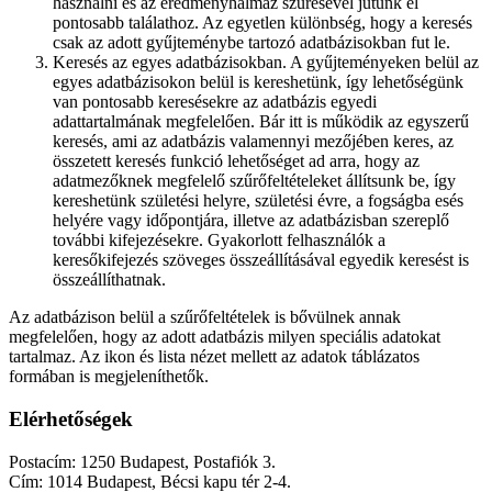
használni és az eredményhalmaz szűrésével jutunk el
pontosabb találathoz. Az egyetlen különbség, hogy a keresés
csak az adott gyűjteménybe tartozó adatbázisokban fut le.
Keresés az egyes adatbázisokban. A gyűjteményeken belül az
egyes adatbázisokon belül is kereshetünk, így lehetőségünk
van pontosabb keresésekre az adatbázis egyedi
adattartalmának megfelelően. Bár itt is működik az egyszerű
keresés, ami az adatbázis valamennyi mezőjében keres, az
összetett keresés funkció lehetőséget ad arra, hogy az
adatmezőknek megfelelő szűrőfeltételeket állítsunk be, így
kereshetünk születési helyre, születési évre, a fogságba esés
helyére vagy időpontjára, illetve az adatbázisban szereplő
további kifejezésekre. Gyakorlott felhasználók a
keresőkifejezés szöveges összeállításával egyedik keresést is
összeállíthatnak.
Az adatbázison belül a szűrőfeltételek is bővülnek annak
megfelelően, hogy az adott adatbázis milyen speciális adatokat
tartalmaz. Az ikon és lista nézet mellett az adatok táblázatos
formában is megjeleníthetők.
Elérhetőségek
Postacím: 1250 Budapest, Postafiók 3.
Cím: 1014 Budapest, Bécsi kapu tér 2-4.