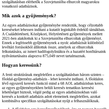
szolgáltatásban elérhetők a Szovjetunióba elhurcolt magyarokra
vonatkozó adatbázisok.
Mik azok a gyűjtemények?
Az egyes adatbázisokat gyűjteménybe rendeztük, hogy célzottabb
kereséseket lehessen indítani a kutatót leginkább érdeklő támákban.
A Családtörténeti, Középkori, Helytörténeti gyűjtemények mellett
2021-ben alakítottuk ki a Szovjetunióba elhurcoltak gyűjteményt.
Ennek a legfrissebb gyűjteménynek a nyolc adatbázisát különböző
levéltári forrásokból állítottuk össze, amelyek az elhurcoltak
felkutatására, az ismert hadifogolylistákra és a hazatért honfitársaink
nyilvántartásaira alapozva 875,049 nevet tartalmaznak.
Hogyan keressünk?
A fenti struktúrának megfelelően a szolgáltatásban három szinten –
főoldal-gyűjtemény-adatbázis - lehet keresést indítani. A főoldalon
lévő egyszerű keresés funkció mind a 68 AOL adatbázisban keres,
az egyes gyűjteményekben belüli keresés tematikus keresési
lehetőséget biztosít, végül pedig az egyes adatbázisokban való
keresés a konkrét adatbázis adott elemeinek megfelelően, azokat
kombinálva specifikus szolgáltatásokat nyújt a felhasználóknak.