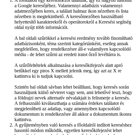
A főoldalon egy keresőmezőt találunk, így ez nagyon hasonlít
a Google keresőjéhez. Valamennyi adatbázis valamennyi
adatmezőjében keres, a találati halmaz ikon nézetben és lista
nézetben is megtekinthető. A keresőmezőben használható
helyettesítő karakterekről és operátorokról a Keresési segítség
oldal nyújt több információt.
A bal oldali szűrökkel a keresési eredmény tovább finomítható
adatbázisonként, téma szerinti kategóriánként, esetleg annak
megfelelően, hogy rendelkezésre áll-e valamilyen kapcsolódó
média - de lehet szűrni az eredeti iratot őrző levéltárra is.
A szűrőfeltételek alkalmazása a keresőkifejezés alatt apró
betűkkel egy piros X mellett jelenik meg, így azt az X re
kattintva ki is tudjuk kapcsolni.
Szintén bal oldali sávban lehet beállítani, hogy keresés során
használjunk külső névteret vagy sem, ami lehetővé teszi, hogy
a földrajzi nevek alternatív névalakjait is felismerje a keresés.
A felhasználó kiválaszthatja a számára érdekes találatot és
megjelenítheti az adatlap, vagy amennyiben kapcsolódó
dokumentum is rendelkezésre áll akkor a dokumentum ikonra
kattintva.
A gyűjteményben való keresés a főoldalról indított kereséshez
hasonló módon működik, egyetlen keresőkifejezést lehet