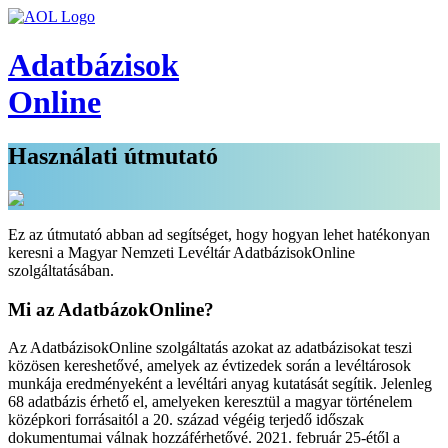
Adatbázisok
Online
Használati útmutató
Ez az útmutató abban ad segítséget, hogy hogyan lehet hatékonyan
keresni a Magyar Nemzeti Levéltár AdatbázisokOnline
szolgáltatásában.
Mi az AdatbázokOnline?
Az AdatbázisokOnline szolgáltatás azokat az adatbázisokat teszi
közösen kereshetővé, amelyek az évtizedek során a levéltárosok
munkája eredményeként a levéltári anyag kutatását segítik. Jelenleg
68 adatbázis érhető el, amelyeken keresztül a magyar történelem
középkori forrásaitól a 20. század végéig terjedő időszak
dokumentumai válnak hozzáférhetővé. 2021. február 25-étől a