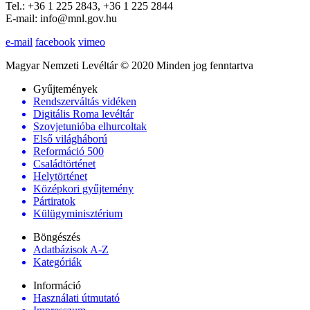
Tel.: +36 1 225 2843, +36 1 225 2844
E-mail: info@mnl.gov.hu
e-mail
facebook
vimeo
Magyar Nemzeti Levéltár © 2020 Minden jog fenntartva
Gyűjtemények
Rendszerváltás vidéken
Digitális Roma levéltár
Szovjetunióba elhurcoltak
Első világháború
Reformáció 500
Családtörténet
Helytörténet
Középkori gyűjtemény
Pártiratok
Külügyminisztérium
Böngészés
Adatbázisok A-Z
Kategóriák
Információ
Használati útmutató