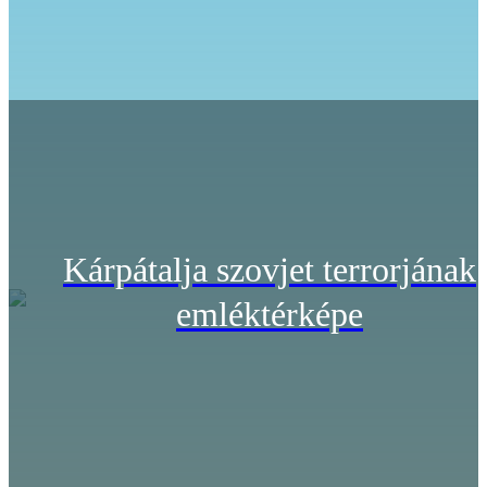
Kárpátalja szovjet terrorjának
emléktérképe