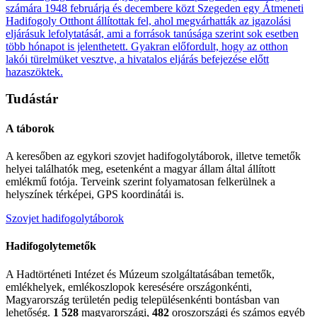
számára 1948 februárja és decembere közt Szegeden egy Átmeneti
Hadifogoly Otthont állítottak fel, ahol megvárhatták az igazolási
eljárásuk lefolytatását, ami a források tanúsága szerint sok esetben
több hónapot is jelenthetett. Gyakran előfordult, hogy az otthon
lakói türelmüket vesztve, a hivatalos eljárás befejezése előtt
hazaszöktek.
Tudástár
A táborok
A keresőben az egykori szovjet hadifogolytáborok, illetve temetők
helyei találhatók meg, esetenként a magyar állam által állított
emlékmű fotója. Terveink szerint folyamatosan felkerülnek a
helyszínek térképei, GPS koordinátái is.
Szovjet hadifogolytáborok
Hadifogolytemetők
A Hadtörténeti Intézet és Múzeum szolgáltatásában temetők,
emlékhelyek, emlékoszlopok keresésére országonkénti,
Magyarország területén pedig településenkénti bontásban van
lehetőség.
1 528
magyarországi,
482
oroszországi és számos egyéb