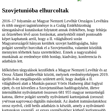
Szovjetunióba elhurcoltak
2016–17 folyamán az Magyar Nemzeti Levéltár Országos Levéltára
és több megyei tagintézménye is a Gulág Emlékbizottság
támogatásával kutatásokat folytatott annak érdekében, hogy feltárja
az őrizetében lévő azon forrásokat, amelyekből minél pontosabb
képet kaphatunk arról, hogy a II. világháború során
Magyarországról hányan kerültek szovjet hadifogságba, hány
polgári személyt hurcoltak el a Szovjetunióba, valamint közülük
mennyien térhettek haza szeretteikhez. Ennek a nagyszabású
munkának az eredménye több honlap, kiadvány, konferencia és
adatbázis lett.
Időközben tárgyalások kezdődtek a Magyar Nemzeti Levéltár és az
Orosz Állami Hadilevéltár között, melynek eredményeképpen 2019.
április 8-án megállapodás született arról, hogy átadják a II.
világháború alatt a Munkás-paraszt Vörös Hadsereg által foglyul
ejtett, és ezt követően a Szovjetunióban hadifogolyként, illetve
internáltként nyilvántartott összesen 681 955 magyar nemzetiségű
katona, illetve polgári személy nyilvántartó kartonjainak (oroszul:
учётная карточка) digitális másolatát. Az átadott iratmásolatokhoz
orosz nyelvű, cirill betűs adatbázis is készült, amely a nyilvántartó
kartonokon szereplő, az egyes személyekhez köthető legfontosabb