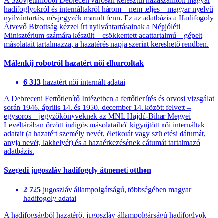
A Szovjetunióból Debrecen városán keresztül hazaszállított magyar
hadifoglyokról és internáltakról három – nem teljes – magyar nyelvű
nyilvántartás, névjegyzék maradt fenn. Ez az adatbázis a Hadifogoly
Átvevő Bizottság kézzel írt nyilvántartásainak a Népjóléti
Minisztérium számára készült – csökkentett adattartalmú – gépelt
másolatait tartalmazza, a hazatérés napja szerint kereshető rendben.
Málenkij robotról hazatért női elhurcoltak
6 313
hazatért női internált adatai
A Debreceni Fertőtlenítő Intézetben a fertőtlenítés és orvosi vizsgálat
során 1946. április 14. és 1950. december 14. között felvett –
egysoros – jegyzőkönyveknek az MNL Hajdú-Bihar Megyei
Levéltárában őrzött indigós másolataiból kigyűjtött női internáltak
adatait (a hazatért személy nevét, életkorát vagy születési dátumát,
anyja nevét, lakhelyét) és a hazaérkezésének dátumát tartalmazó
adatbázis.
Szegedi jugoszláv hadifogoly átmeneti otthon
2 725
jugoszláv állampolgárságú, többségében magyar
hadifogoly adatai
A hadifogságból hazatérő, jugoszláv állampolgárságú hadifoglyok