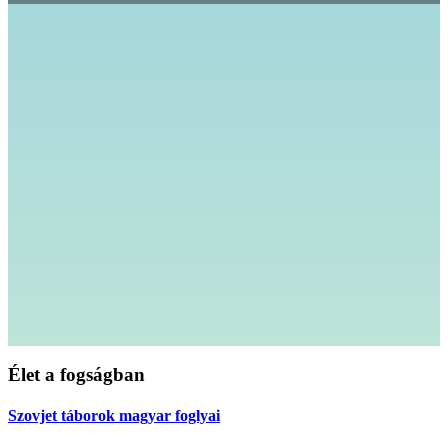
Élet a fogságban
Szovjet táborok magyar foglyai