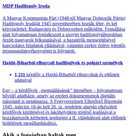
MDP Hadifogoly Iroda
A Magyar Kommunista Párt (1948-tól Magyar Dolgozók Pártja)
Hadifogoly Irodáját 1945 novemberében hozták létre, és két
képviselettel: Budapesten és Debrecenben működött. Fennállása
alatt folyamatosan foglalkozott a szovjet hadifogolytáborokban
őrzött magyarok felkutatásával, a hazatérők megsegítésével
kapcsolatos feladatok ellátásával, valamint ezekre építve jelentős
propagandatevékenységet is folytatott.
Hajdú-Biharból elhurcolt hadifoglyok és polgári személyek
1 211
kérdőív a Hajdú-Biharból elhurcoltak és eltűntek
adataival
Egy – a kérdőívek „megtalálásának” ütemében – folyamatosan
bővülő adatbázis, amely az eredeti dokumentumok digitális
másolatát is tartalmazza. A Fegyverszüneti Ellenőrző Bizottság
1945. március 18-án kelt 26. sz. rendelete alapján elkészített
kérdőívek kitöltésével és lakóhelyükön történő leadásával a
hozzátartozók kérhettek segítséget a II. világháború alatt eltűntek
hollétének megállapításához.
Akik a fogságban haltak meg…