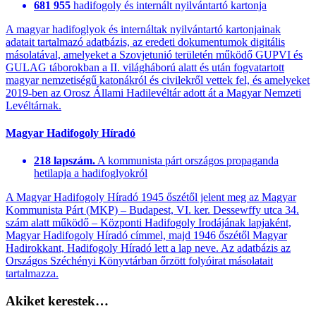
681 955
hadifogoly és internált nyilvántartó kartonja
A magyar hadifoglyok és internáltak nyilvántartó kartonjainak
adatait tartalmazó adatbázis, az eredeti dokumentumok digitális
másolatával, amelyeket a Szovjetunió területén működő GUPVI és
GULAG táborokban a II. világháború alatt és után fogvatartott
magyar nemzetiségű katonákról és civilekről vettek fel, és amelyeket
2019-ben az Orosz Állami Hadilevéltár adott át a Magyar Nemzeti
Levéltárnak.
Magyar Hadifogoly Híradó
218 lapszám.
A kommunista párt országos propaganda
hetilapja a hadifoglyokról
A Magyar Hadifogoly Híradó 1945 őszétől jelent meg az Magyar
Kommunista Párt (MKP) – Budapest, VI. ker. Dessewffy utca 34.
szám alatt működő – Központi Hadifogoly Irodájának lapjaként,
Magyar Hadifogoly Híradó címmel, majd 1946 őszétől Magyar
Hadirokkant, Hadifogoly Híradó lett a lap neve. Az adatbázis az
Országos Széchényi Könyvtárban őrzött folyóirat másolatait
tartalmazza.
Akiket kerestek…