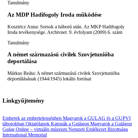
Tanulmány
Az MDP Hadifogoly Iroda működése
Kosztricz Anna: Sorsok a háború után. Az MKP Hadifogoly
Iroda tevékenysége. Archivnet. 9. évfolyam (2009) 6. szám
Tanulmány
A német származású civilek Szovjetunióba
deportálása
Márkus Beáta: A német származású civilek Szovjetunióba
deportálásának (1944/1945) lokális forrásai
Linkgyűjtemény
Emberek az embertelenségben
Magyarok a GULAG és a GUPVI
táborokban
Oktatólapok
Katonák a Gulágon
Magyarok a Gulágon
Gulag Online – virtuális múzeum
Nemzeti Emlékezet Bizottsága
International Memorial