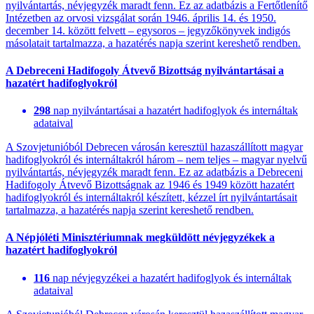
nyilvántartás, névjegyzék maradt fenn. Ez az adatbázis a Fertőtlenítő
Intézetben az orvosi vizsgálat során 1946. április 14. és 1950.
december 14. között felvett – egysoros – jegyzőkönyvek indigós
másolatait tartalmazza, a hazatérés napja szerint kereshető rendben.
A Debreceni Hadifogoly Átvevő Bizottság nyilvántartásai a
hazatért hadifoglyokról
298
nap nyilvántartásai a hazatért hadifoglyok és internáltak
adataival
A Szovjetunióból Debrecen városán keresztül hazaszállított magyar
hadifoglyokról és internáltakról három – nem teljes – magyar nyelvű
nyilvántartás, névjegyzék maradt fenn. Ez az adatbázis a Debreceni
Hadifogoly Átvevő Bizottságnak az 1946 és 1949 között hazatért
hadifoglyokról és internáltakról készített, kézzel írt nyilvántartásait
tartalmazza, a hazatérés napja szerint kereshető rendben.
A Népjóléti Minisztériumnak megküldött névjegyzékek a
hazatért hadifoglyokról
116
nap névjegyzékei a hazatért hadifoglyok és internáltak
adataival