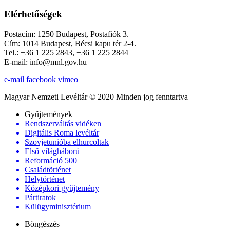
Elérhetőségek
Postacím: 1250 Budapest, Postafiók 3.
Cím: 1014 Budapest, Bécsi kapu tér 2-4.
Tel.: +36 1 225 2843, +36 1 225 2844
E-mail: info@mnl.gov.hu
e-mail
facebook
vimeo
Magyar Nemzeti Levéltár © 2020 Minden jog fenntartva
Gyűjtemények
Rendszerváltás vidéken
Digitális Roma levéltár
Szovjetunióba elhurcoltak
Első világháború
Reformáció 500
Családtörténet
Helytörténet
Középkori gyűjtemény
Pártiratok
Külügyminisztérium
Böngészés