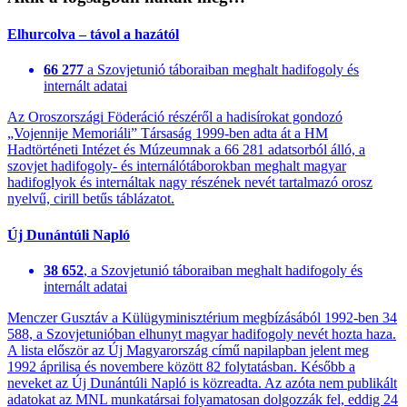
Elhurcolva – távol a hazától
66 277
a Szovjetunió táboraiban meghalt hadifogoly és
internált adatai
Az Oroszországi Föderáció részéről a hadisírokat gondozó
„Vojennije Memoriáli” Társaság 1999-ben adta át a HM
Hadtörténeti Intézet és Múzeumnak a 66 281 adatsorból álló, a
szovjet hadifogoly- és internálótáborokban meghalt magyar
hadifoglyok és internáltak nagy részének nevét tartalmazó orosz
nyelvű, cirill betűs táblázatot.
Új Dunántúli Napló
38 652
, a Szovjetunió táboraiban meghalt hadifogoly és
internált adatai
Menczer Gusztáv a Külügyminisztérium megbízásából 1992-ben 34
588, a Szovjetunióban elhunyt magyar hadifogoly nevét hozta haza.
A lista először az Új Magyarország című napilapban jelent meg
1992 áprilisa és novembere között 82 folytatásban. Később a
neveket az Új Dunántúli Napló is közreadta. Az azóta nem publikált
adatokat az MNL munkatársai folyamatosan dolgozzák fel, eddig 24