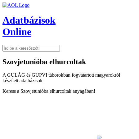
Adatbázisok
Online
Szovjetunióba elhurcoltak
A GULÁG és GUPVI táborokban fogvatartott magyarokról
készített adatbázisok
Keress a Szovjetunióba elhurcoltak anyagában!