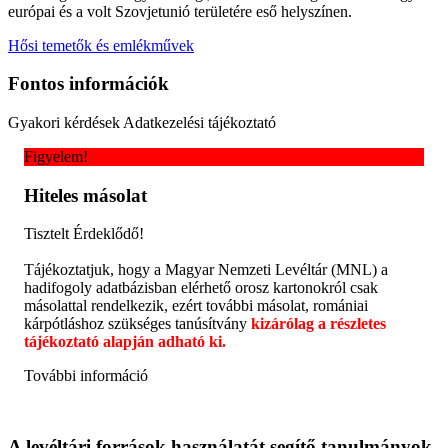
európai és a volt Szovjetunió területére eső helyszínen.
Hősi temetők és emlékművek
Fontos információk
Gyakori kérdések
Adatkezelési tájékoztató
Figyelem!
Hiteles másolat
Tisztelt Érdeklődő!
Tájékoztatjuk, hogy a Magyar Nemzeti Levéltár (MNL) a
hadifogoly adatbázisban elérhető orosz kartonokról csak
másolattal rendelkezik, ezért további másolat, romániai
kárpótláshoz szükséges tanúsítvány
kizárólag a részletes
tájékoztató alapján adható ki.
További információ
A levéltári források használatát segítő tanulmányok