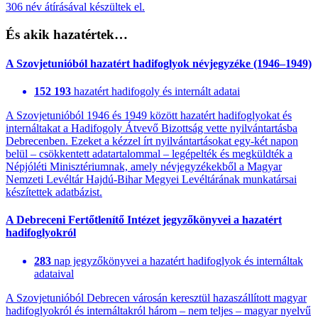
306 név átírásával készültek el.
És akik hazatértek…
A Szovjetunióból hazatért hadifoglyok névjegyzéke (1946–1949)
152 193
hazatért hadifogoly és internált adatai
A Szovjetunióból 1946 és 1949 között hazatért hadifoglyokat és
internáltakat a Hadifogoly Átvevő Bizottság vette nyilvántartásba
Debrecenben. Ezeket a kézzel írt nyilvántartásokat egy-két napon
belül – csökkentett adatartalommal – legépelték és megküldték a
Népjóléti Minisztériumnak, amely névjegyzékekből a Magyar
Nemzeti Levéltár Hajdú-Bihar Megyei Levéltárának munkatársai
készítettek adatbázist.
A Debreceni Fertőtlenítő Intézet jegyzőkönyvei a hazatért
hadifoglyokról
283
nap jegyzőkönyvei a hazatért hadifoglyok és internáltak
adataival
A Szovjetunióból Debrecen városán keresztül hazaszállított magyar
hadifoglyokról és internáltakról három – nem teljes – magyar nyelvű