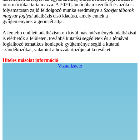
információkat tartalmazza. A 2020 januárjában kezdődő és azóta is
folyamatosan zajló feldolgozó munka eredménye a
Szovjet táborok
magyar foglyai
adatbázis első kiadása, amely ennek a
gyűjteménynek a gerincét adja.
A fentebb említett adatbázisokon kívül más intézmények adatbázisai
is elérhetők a felületen, továbbá kutatási segédletek és a témával
foglalkozó tematikus honlapok gyűjteménye segíti a kutatni
szándékozókat, valamint a hozzátartozójukat keresőket.
Hiteles másolat információ
Vizualizáció