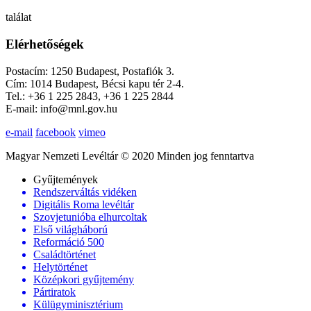
találat
Elérhetőségek
Postacím: 1250 Budapest, Postafiók 3.
Cím: 1014 Budapest, Bécsi kapu tér 2-4.
Tel.: +36 1 225 2843, +36 1 225 2844
E-mail: info@mnl.gov.hu
e-mail
facebook
vimeo
Magyar Nemzeti Levéltár © 2020 Minden jog fenntartva
Gyűjtemények
Rendszerváltás vidéken
Digitális Roma levéltár
Szovjetunióba elhurcoltak
Első világháború
Reformáció 500
Családtörténet
Helytörténet
Középkori gyűjtemény
Pártiratok
Külügyminisztérium