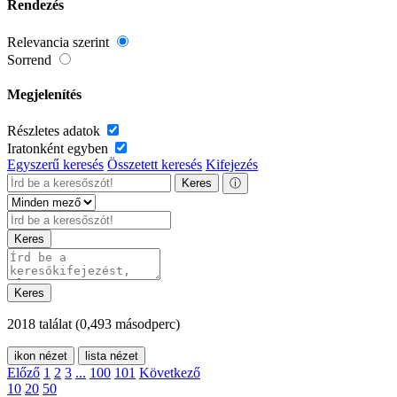
Rendezés
Relevancia szerint
Sorrend
Megjelenítés
Részletes adatok
Iratonként egyben
Egyszerű keresés
Összetett keresés
Kifejezés
Keres
ⓘ
Keres
Keres
2018 találat
(0,493 másodperc)
ikon nézet
lista nézet
Előző
1
2
3
...
100
101
Következő
10
20
50