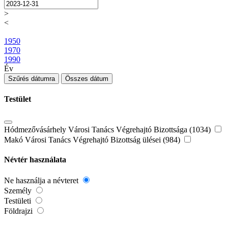
>
<
1950
1970
1990
Év
Szűrés dátumra
Összes dátum
Testület
Hódmezővásárhely Városi Tanács Végrehajtó Bizottsága (1034)
Makó Városi Tanács Végrehajtó Bizottság ülései (984)
Névtér használata
Ne használja a névteret
Személy
Testületi
Földrajzi