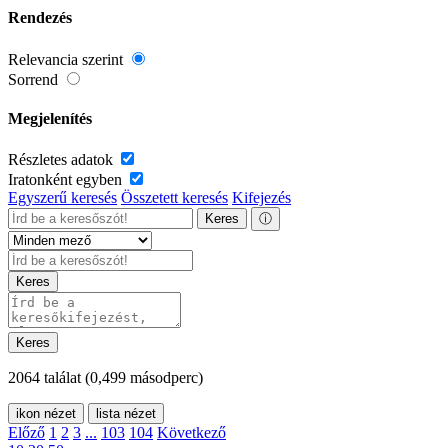
Rendezés
Relevancia szerint
Sorrend
Megjelenítés
Részletes adatok
Iratonként egyben
Egyszerű keresés
Összetett keresés
Kifejezés
Keres
ⓘ
Keres
Keres
2064 találat
(0,499 másodperc)
ikon nézet
lista nézet
Előző
1
2
3
...
103
104
Következő