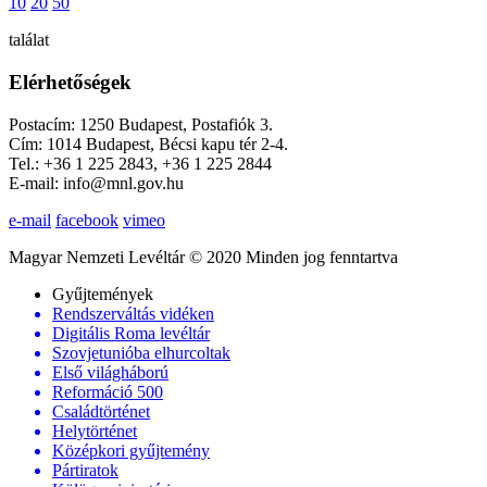
10
20
50
találat
Elérhetőségek
Postacím: 1250 Budapest, Postafiók 3.
Cím: 1014 Budapest, Bécsi kapu tér 2-4.
Tel.: +36 1 225 2843, +36 1 225 2844
E-mail: info@mnl.gov.hu
e-mail
facebook
vimeo
Magyar Nemzeti Levéltár © 2020 Minden jog fenntartva
Gyűjtemények
Rendszerváltás vidéken
Digitális Roma levéltár
Szovjetunióba elhurcoltak
Első világháború
Reformáció 500
Családtörténet
Helytörténet
Középkori gyűjtemény
Pártiratok