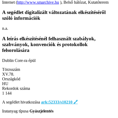
Internet (
http://www.smarchive.hu
), Belső hálózat, Kutatóterem
A segédlet digitalizált változatának elkészítéséről
szóló információk
n.a.
A leírás elkészítésénél felhasznált szabályok,
szabványok, konvenciók és protokollok
felsorolására
Dublin Core-ra épül
Törzsszám
XV.78.
Országkód
HU
Rekordok száma
1 144
A segédlet hivatkozása
ark:52333/s10210
🔗
Iratanyag típusa
Gyászjelentés