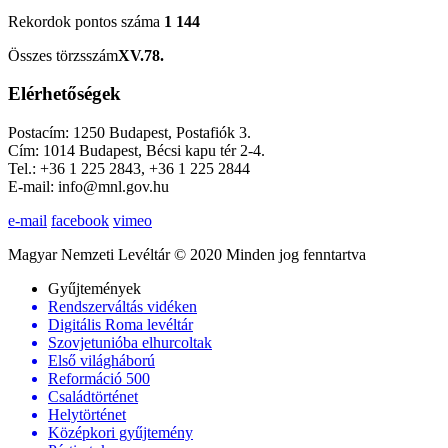
Rekordok pontos száma
1 144
Összes törzsszám
XV.78.
Elérhetőségek
Postacím: 1250 Budapest, Postafiók 3.
Cím: 1014 Budapest, Bécsi kapu tér 2-4.
Tel.: +36 1 225 2843, +36 1 225 2844
E-mail: info@mnl.gov.hu
e-mail
facebook
vimeo
Magyar Nemzeti Levéltár © 2020 Minden jog fenntartva
Gyűjtemények
Rendszerváltás vidéken
Digitális Roma levéltár
Szovjetunióba elhurcoltak
Első világháború
Reformáció 500
Családtörténet
Helytörténet
Középkori gyűjtemény