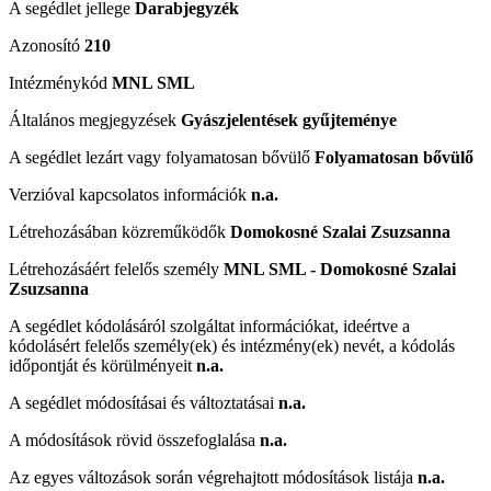
A segédlet jellege
Darabjegyzék
Azonosító
210
Intézménykód
MNL SML
Általános megjegyzések
Gyászjelentések gyűjteménye
A segédlet lezárt vagy folyamatosan bővülő
Folyamatosan bővülő
Verzióval kapcsolatos információk
n.a.
Létrehozásában közreműködők
Domokosné Szalai Zsuzsanna
Létrehozásáért felelős személy
MNL SML - Domokosné Szalai
Zsuzsanna
A segédlet kódolásáról szolgáltat információkat, ideértve a
kódolásért felelős személy(ek) és intézmény(ek) nevét, a kódolás
időpontját és körülményeit
n.a.
A segédlet módosításai és változtatásai
n.a.
A módosítások rövid összefoglalása
n.a.
Az egyes változások során végrehajtott módosítások listája
n.a.