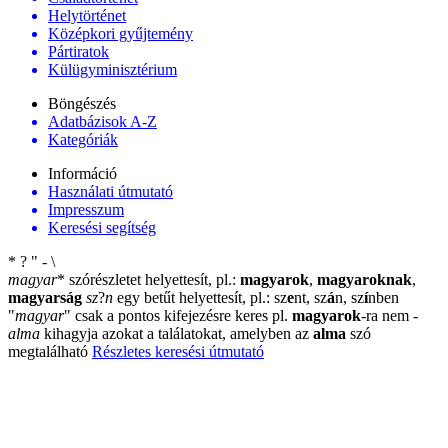
Helytörténet
Középkori gyűjtemény
Pártiratok
Külügyminisztérium
Böngészés
Adatbázisok A-Z
Kategóriák
Információ
Használati útmutató
Impresszum
Keresési segítség
*
?
"
-
\
magyar
*
szórészletet helyettesít, pl.:
magyarok
,
magyaroknak
,
magyarság
sz
?
n
egy betűt helyettesít, pl.: sz
e
nt, sz
á
n, sz
í
nben
"
magyar
"
csak a pontos kifejezésre keres pl.
magyarok
-ra nem
-
alma
kihagyja azokat a találatokat, amelyben az
alma
szó
megtalálható
Részletes keresési útmutató