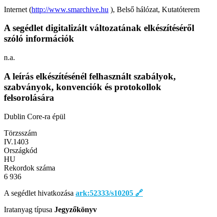
Internet (
http://www.smarchive.hu
), Belső hálózat, Kutatóterem
A segédlet digitalizált változatának elkészítéséről
szóló információk
n.a.
A leírás elkészítésénél felhasznált szabályok,
szabványok, konvenciók és protokollok
felsorolására
Dublin Core-ra épül
Törzsszám
IV.1403
Országkód
HU
Rekordok száma
6 936
A segédlet hivatkozása
ark:52333/s10205
🔗
Iratanyag típusa
Jegyzőkönyv