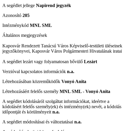
A segédlet jellege
Napirend jegyzék
Azonosító
205
Intézménykód
MNL SML
Általános megjegyzések
Kaposvár Rendezett Tanácsú Város Képviselő-testületi üléseinek
jegyzőkönyvei, Kaposvár Város Polgármesteri Hivatalának iratai
A segédlet lezárt vagy folyamatosan bővülő
Lezárt
Verzióval kapcsolatos információk
n.a.
Létrehozásában közreműködők
Vonyó Anita
Létrehozásáért felelős személy
MNL SML - Vonyó Anita
A segédlet kódolásáról szolgáltat információkat, ideértve a
kódolásért felelős személy(ek) és intézmény(ek) nevét, a kódolás
időpontját és körülményeit
n.a.
A segédlet módosításai és változtatásai
n.a.