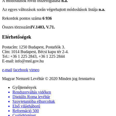
A módosítások rövid összefoglalása
n.a.
Az egyes változások során végrehajtott módosítások listája
n.a.
Rekordok pontos száma
6 936
Összes törzsszám
IV.1403, V.71.
Elérhetőségek
Postacím: 1250 Budapest, Postafiók 3.
Cím: 1014 Budapest, Bécsi kapu tér 2-4.
Tel.: +36 1 225 2843, +36 1 225 2844
E-mail: info@mnl.gov.hu
e-mail
facebook
vimeo
Magyar Nemzeti Levéltár © 2020 Minden jog fenntartva
Gyűjtemények
Rendszerváltás vidéken
Digitális Roma levéltár
Szovjetunióba elhurcoltak
Első világháború
Reformáció 500
Családtörténet